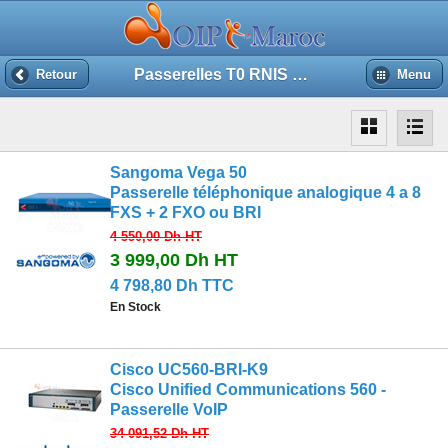
Passerelles T0 RNIS BRI
Retour
Menu
Sangoma Vega 50
Passerelle téléphonique analogique 4 a 8
FXS + 2 FXO ou BRI
4 550,00 Dh
HT
3 999,00 Dh
HT
4 798,80 Dh TTC
En Stock
Cisco UC560-BRI-K9
Cisco Unified Communications 560 -
Passerelle VoIP
34 091,52 Dh
HT