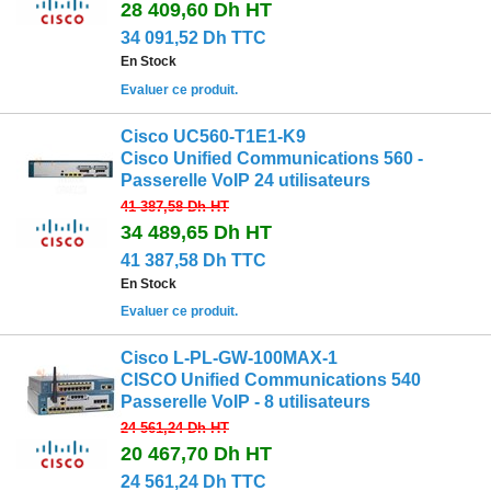
28 409,60 Dh
HT
34 091,52 Dh TTC
En Stock
Evaluer ce produit.
Cisco UC560-T1E1-K9
Cisco Unified Communications 560 -
Passerelle VoIP 24 utilisateurs
41 387,58 Dh
HT
34 489,65 Dh
HT
41 387,58 Dh TTC
En Stock
Evaluer ce produit.
Cisco L-PL-GW-100MAX-1
CISCO Unified Communications 540
Passerelle VoIP - 8 utilisateurs
24 561,24 Dh
HT
20 467,70 Dh
HT
24 561,24 Dh TTC