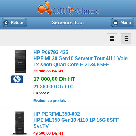
Serveurs Tour
Retour
Menu
HP P06793-425
HPE ML30 Gen10 Serveur Tour 4U 1 Voie
1x Xeon Quad-Core E-2134 8SFF
22 200,00 Dh
HT
17 800,00 Dh
HT
21 360,00 Dh TTC
En Stock
Evaluer ce produit.
HP PERFML350-002
HPE ML350 Gen10 4110 1P 16G 8SFF
Svr/TV
49 500,00 Dh
HT