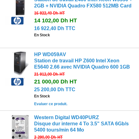
2GB + NVIDIA Quadro FX580 512MB Card
16 922,40 Dh
HT
14 102,00 Dh
HT
16 922,40 Dh TTC
En Stock
HP WD059AV
Station de travail HP Z600 Intel Xeon
E5640 2.66 avec NVIDIA Quadro 600 1GB
21 912,00 Dh
HT
21 000,00 Dh
HT
25 200,00 Dh TTC
En Stock
Evaluer ce produit.
Western Digital WD40PURZ
Disque dur interne 4 To 3.5" SATA 6Gb/s
5400 tours/min 64 Mo
2 290,00 Dh
HT