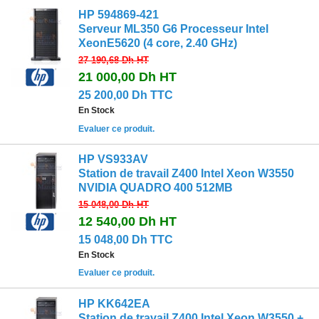
HP 594869-421
Serveur ML350 G6 Processeur Intel
XeonE5620 (4 core, 2.40 GHz)
27 190,68 Dh
HT
21 000,00 Dh
HT
25 200,00 Dh TTC
En Stock
Evaluer ce produit.
HP VS933AV
Station de travail Z400 Intel Xeon W3550
NVIDIA QUADRO 400 512MB
15 048,00 Dh
HT
12 540,00 Dh
HT
15 048,00 Dh TTC
En Stock
Evaluer ce produit.
HP KK642EA
Station de travail Z400 Intel Xeon W3550 +