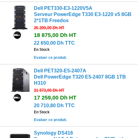
Dell PET330-E3-1220V5A
Serveur PowerEdge T330 E3-1220 v5 8GB
2*1TB Freedos
26 200,00 Dh
HT
18 875,00 Dh
HT
22 650,00 Dh TTC
En Stock
Evaluer ce produit.
Dell PET320-E5-2407A
Dell PowerEdge T320 E5-2407 8GB 1TB
H310
21 573,00 Dh
HT
17 259,00 Dh
HT
20 710,80 Dh TTC
En Stock
Evaluer ce produit.
Synology DS416