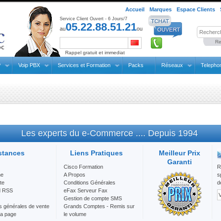
Accueil
Marques
Espace Clients
Service Client Ouvert - 6 Jours/7
05.22.88.51.21
au
ou
Re
Rappel gratuit et immediat
P
Voip PBX
Services et Formation
Packs
Réseaux
Telepho
Les experts du e-Commerce .... Depuis 1994
stances
Liens Pratiques
Meilleur Prix
Garanti
Cisco Formation
R
he
A Propos
s
te
Conditions Générales
d
d RSS
eFax Serveur Fax
Gestion de compte SMS
s générales de vente
Grands Comptes - Remis sur
la page
le volume