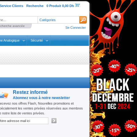
Service Clients
Recherche
0 Produit 0,00 Dh
Catégories
cherche avancée
Se Connecter
ne Analogique
Sécurité
Restez informé
Abonnez vous à notre newsletter
ecevez nos offres Flash, Nouvelles promotions et
pécialement les ventes privées réservées aux membres
e notre liste de ventes privées.