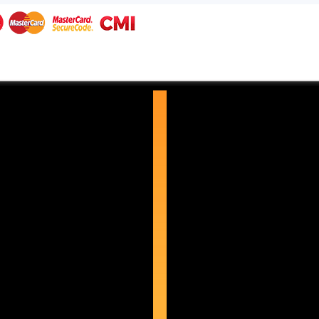
Mention Légale
Nos Services
Question/Réponse
SMS Maroc Envoie d'SMS en
Bulk au vos client
VOIP CENTREX - VOIP Maroc
- Centrex Maroc - voix sur ip
Maroc - Serveur Asterisk -
Telephoner
Les Fabricants représenté par
VoIP Maroc
Nous utilisons des cookies