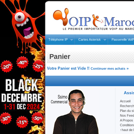
Téléphone IP
Cartes Asterisk
Passerelle VoI
Panier
Votre Panier est Vide !!
»
Continuer mes achats
Assi
Accueil
Recherc
Plan du si
Nos Fee
A Propos
Condition
↑haut de 