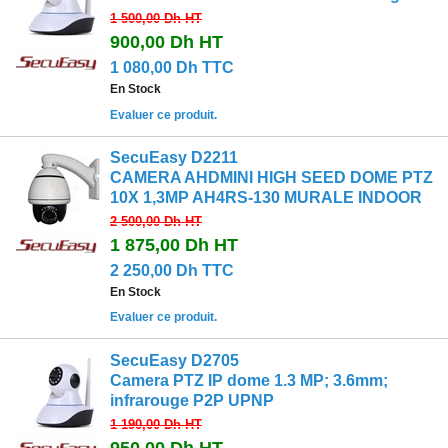
1 500,00 Dh
HT
900,00 Dh
HT
1 080,00 Dh TTC
En Stock
Evaluer ce produit.
SecuEasy D2211
CAMERA AHDMINI HIGH SEED DOME PTZ
10X 1,3MP AH4RS-130 MURALE INDOOR
2 500,00 Dh
HT
1 875,00 Dh
HT
2 250,00 Dh TTC
En Stock
Evaluer ce produit.
SecuEasy D2705
Camera PTZ IP dome 1.3 MP; 3.6mm;
infrarouge P2P UPNP
1 190,00 Dh
HT
950,00 Dh
HT