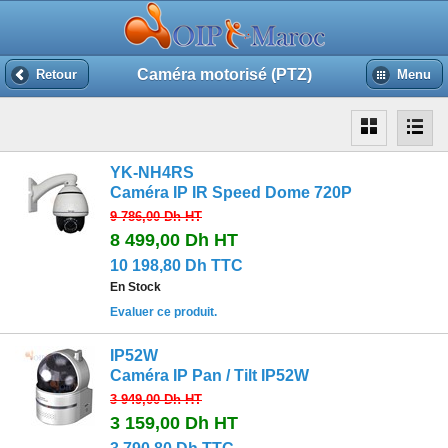
Caméra motorisé (PTZ)
Retour
Menu
YK-NH4RS
Caméra IP IR Speed Dome 720P
9 786,00 Dh
HT
8 499,00 Dh
HT
10 198,80 Dh TTC
En Stock
Evaluer ce produit.
IP52W
Caméra IP Pan / Tilt IP52W
3 949,00 Dh
HT
3 159,00 Dh
HT