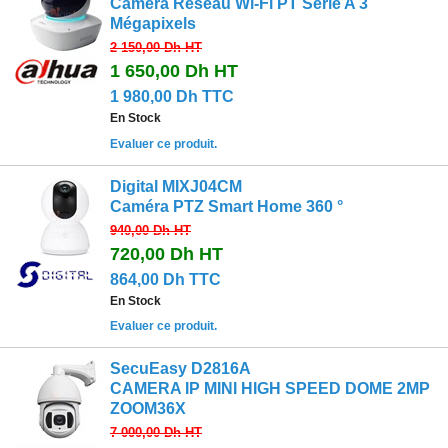
Caméra Réseau Wi-Fi PT Série A 3
Mégapixels
2 150,00 Dh
HT
1 650,00 Dh
HT
1 980,00 Dh TTC
En Stock
Evaluer ce produit.
Digital MIXJ04CM
Caméra PTZ Smart Home 360 ​​°
940,00 Dh
HT
720,00 Dh
HT
864,00 Dh TTC
En Stock
Evaluer ce produit.
SecuEasy D2816A
CAMERA IP MINI HIGH SPEED DOME 2MP
ZOOM36X
7 000,00 Dh
HT