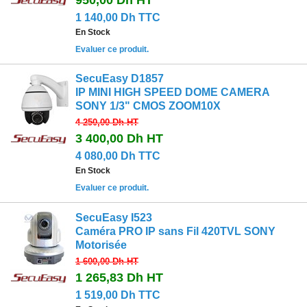
1 140,00 Dh TTC
En Stock
Evaluer ce produit.
SecuEasy D1857
IP MINI HIGH SPEED DOME CAMERA
SONY 1/3" CMOS ZOOM10X
4 250,00 Dh
HT
3 400,00 Dh
HT
4 080,00 Dh TTC
En Stock
Evaluer ce produit.
SecuEasy I523
Caméra PRO IP sans Fil 420TVL SONY
Motorisée
1 600,00 Dh
HT
1 265,83 Dh
HT
1 519,00 Dh TTC