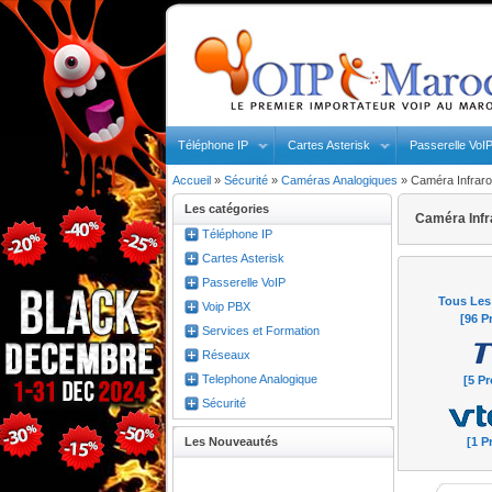
Téléphone IP
Cartes Asterisk
Passerelle VoI
Accueil
»
Sécurité
»
Caméras Analogiques
»
Caméra Infrar
Les catégories
Caméra Infr
Téléphone IP
Cartes Asterisk
Passerelle VoIP
Tous Les
Voip PBX
[96 P
Services et Formation
Réseaux
Telephone Analogique
[5 Pr
Sécurité
Les Nouveautés
[1 P