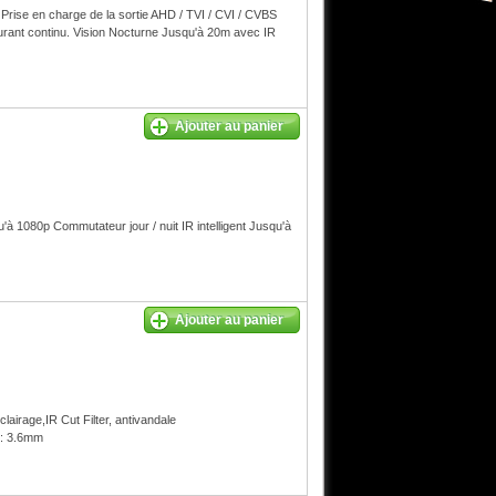
se en charge de la sortie AHD / TVI / CVI / CVBS
nt continu. Vision Nocturne Jusqu'à 20m avec IR
Ajouter au panier
 1080p Commutateur jour / nuit IR intelligent Jusqu'à
Ajouter au panier
airage,IR Cut Filter, antivandale
s: 3.6mm