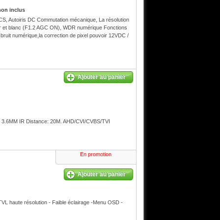
non inclus
CS, Autoiris DC Commutation mécanique, La résolution
 noir et blanc (F1.2 AGC ON), WDR numérique Fonctions
bruit numérique,la correction de pixel pouvoir 12VDC /
Ajouter au panier
.6MM IR Distance: 20M. AHD/CVI/CVBS/TVI
En promotion
Ajouter au panier
 haute résolution - Faible éclairage -Menu OSD -