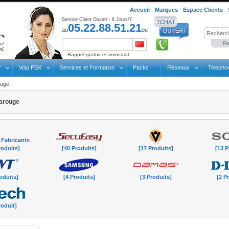
Accueil
Marques
Espace Clients
Service Client Ouvert - 6 Jours/7
05.22.88.51.21
au
ou
Re
Rappel gratuit et immediat
P
Voip PBX
Services et Formation
Packs
Réseaux
Telepho
ouge
arouge
 Fabricants
roduits]
[40 Produits]
[17 Produits]
[13 P
oduits]
[4 Produits]
[3 Produits]
[2 P
roduit]