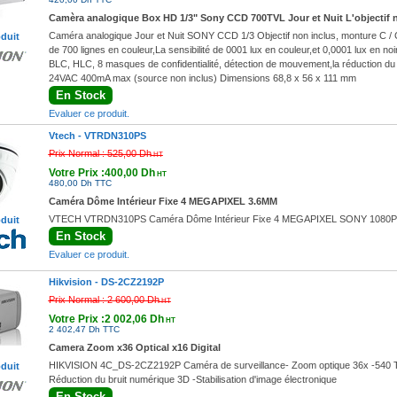
Camèra analogique Box HD 1/3" Sony CCD 700TVL Jour et Nuit L'objectif 
Caméra analogique Jour et Nuit SONY CCD 1/3 Objectif non inclus, monture C / 
oduit
de 700 lignes en couleur,La sensibilité de 0001 lux en couleur,et 0,0001 lux en
BLC, HLC, 8 masques de confidentialité, détection de mouvement,la réduction du 
24VAC 400mA max (source non inclus) Dimensions 68,8 x 56 x 111 mm
En Stock
Evaluer ce produit.
Vtech -
VTRDN310PS
Prix Normal :
525,00 Dh
HT
Votre Prix :400,00 Dh
HT
480,00 Dh TTC
Caméra Dôme Intérieur Fixe 4 MEGAPIXEL 3.6MM
VTECH VTRDN310PS Caméra Dôme Intérieur Fixe 4 MEGAPIXEL SONY 1080P 3
oduit
En Stock
Evaluer ce produit.
Hikvision -
DS-2CZ2192P
Prix Normal :
2 600,00 Dh
HT
Votre Prix :2 002,06 Dh
HT
2 402,47 Dh TTC
Camera Zoom x36 Optical x16 Digital
HIKVISION 4C_DS-2CZ2192P Caméra de surveillance- Zoom optique 36x -540 TVL
oduit
Réduction du bruit numérique 3D -Stabilisation d'image électronique
En Stock