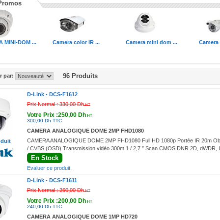
Promos
 MINI-DOM ...
Camera color IR ...
Camera mini dom ...
Camera I
96 Produits
er par:
D-Link -
DCS-F1612
Prix Normal :
330,00 Dh
HT
Votre Prix :250,00 Dh
HT
300,00 Dh TTC
CAMERA ANALOGIQUE DOME 2MP FHD1080
CAMERA ANALOGIQUE DOME 2MP FHD1080 Full HD 1080p Portée IR 20m Objectif:
oduit
/ CVBS (OSD) Transmission vidéo 300m 1 / 2,7 ″ Scan CMOS DNR 2D, dWDR, I
En Stock
Evaluer ce produit.
D-Link -
DCS-F1611
Prix Normal :
260,00 Dh
HT
Votre Prix :200,00 Dh
HT
240,00 Dh TTC
CAMERA ANALOGIQUE DOME 1MP HD720