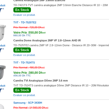
Caméra Analogique 2MP 3.6mm Etanche
TD-7421TS TVT caméra analogique 2MP 3.6mm Etanche Distance IR 10 ~ 20M
oduit
En Stock
Evaluer ce produit.
TVT -
TD-7525TE2
Prix Normal :
720,00 Dh
HT
Votre Prix :550,00 Dh
HT
660,00 Dh TTC
Caméra Dome Analogique 2MP VF 2.8~12mm AHD IR
TD-7525TE2 caméra 2MP VF 2.8~12mm Dome - Distance IR 20~30M - Imperméa
oduit
En Stock
Evaluer ce produit.
TVT -
TD-7524TS
Prix Normal :
490,00 Dh
HT
Votre Prix :380,00 Dh
HT
456,00 Dh TTC
Caméra TVI Analogique Dôme 2MP 3.6 mm
TVT TD-7524TS caméra analogique Dôme 2MP Distance IR 10 ~ 20M Résolution
oduit
En Stock
Evaluer ce produit.
Samsung -
SCP-3430H
Prix Normal :
14 560,00 Dh
HT