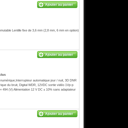
Ajouter au panier
able Lentille fixe de 3,6 mm (2,8 mm, 6 mm en option)
Ajouter au panier
clus
mérique,Interrupteur automatique jour / nuit, 3D DNR
ique du bruit, Digital WDR, 12VDC sortie vidéo 1Vp-p
× 494 (V) Alimentation 12 V DC ± 10% sans adaptateur
Ajouter au panier