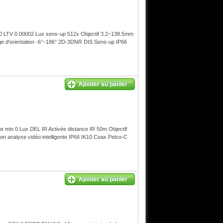
0 LTV 0.00002 Lux sens-up 512x Objectif 3.2~138.5mm
ge d'orientation -6°~186° 2D-3DNR DIS Sens-up IP66
Ajouter au panier
 min 0 Lux DEL IR Activée distance IR 50m Objectif
 analyse vidéo intelligente IP66 IK10 Coax Pelco-C
Ajouter au panier