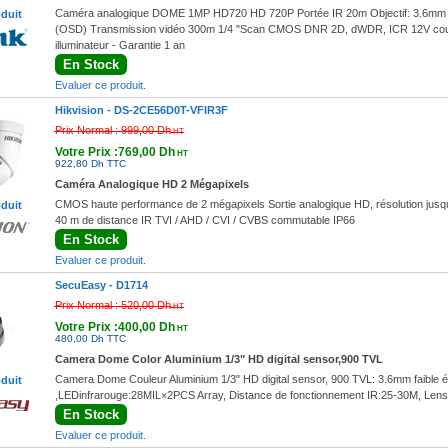
Caméra analogique DOME 1MP HD720 HD 720P Portée IR 20m Objectif: 3.6mm Pri
oduit
(OSD) Transmission vidéo 300m 1/4 "Scan CMOS DNR 2D, dWDR, ICR 12V coura
illuminateur - Garantie 1 an
En Stock
Evaluer ce produit.
Hikvision -
DS-2CE56D0T-VFIR3F
Prix Normal :
999,00 Dh
HT
Votre Prix :769,00 Dh
HT
922,80 Dh TTC
Caméra Analogique HD 2 Mégapixels
CMOS haute performance de 2 mégapixels Sortie analogique HD, résolution jusqu'à
oduit
40 m de distance IR TVI / AHD / CVI / CVBS commutable IP66
En Stock
Evaluer ce produit.
SecuEasy -
D1714
Prix Normal :
520,00 Dh
HT
Votre Prix :400,00 Dh
HT
480,00 Dh TTC
Camera Dome Color Aluminium 1/3" HD digital sensor,900 TVL
Camera Dome Couleur Aluminium 1/3" HD digital sensor, 900 TVL: 3.6mm faible écl
oduit
,LEDinfrarouge:28MIL×2PCS Array, Distance de fonctionnement IR:25-30M, Len
En Stock
Evaluer ce produit.