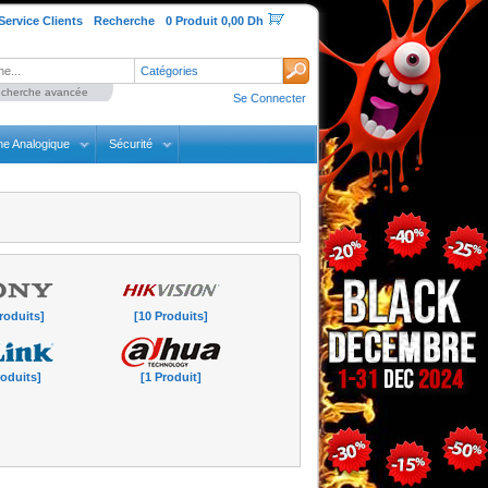
Service Clients
Recherche
0 Produit 0,00 Dh
Catégories
cherche avancée
Se Connecter
ne Analogique
Sécurité
roduits]
[10 Produits]
roduits]
[1 Produit]