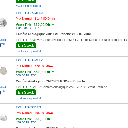
Evaluer ce produit.
TVT -
TD-7423TE2
Prix Normal :
1 144,00 Dh
HT
Votre Prix :880,00 Dh
HT
1 056,00 Dh TTC
Caméra analogique 2MP TVI Etanche VF 2.8-12MM
TVT TD-7423TE2 Caméra Bullet TVI 2MP TVI IR, distance de vision nocturne IR
oduit
En Stock
Evaluer ce produit.
TVT -
TD-7422TE2
Prix Normal :
720,00 Dh
HT
Votre Prix :550,00 Dh
HT
660,00 Dh TTC
Caméra Analogique 2MP VF2.8~12mm Etanche
TVT TD-7422TE2 Caméra Analogique 2MP VF2.8~12mm Etanche
oduit
En Stock
Evaluer ce produit.
TVT -
TD-7421TS
Prix Normal :
495,00 Dh
HT
Votre Prix :380,00 Dh
HT
456,00 Dh TTC