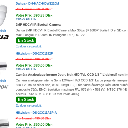
Dahua -
DH-HAC-HDW1220M
Prix Normal :
510,00 Dh
HT
Votre Prix :390,83 Dh
HT
469,00 Dh TTC
2MP HDCVI IR Eyeball Camera
Dahua 2MP HDCVI IR Eyeball Camera Max 30fps @ 1080P Sortie HD et SD commut
oduit
Max. Longueur IR 30m, IR intelligent IP67, DC12V
En Stock
Evaluer ce produit.
Hikvision -
DS-2CC1192P
Prix Normal :
499,00 Dh
HT
Votre Prix :380,00 Dh
HT
456,00 Dh TTC
Caméra Analogique Interne Jour / Nuit 650 TVL CCD 1/3 '' L'objectif non in
Caméra analogique Interne Sony EXView HAD CCD 1/3', Large plage dynamique nu
oduit
650 TVL haute résolution, 0.001Lux@F1.2, Très faible éclairage Réduction numér
composite 75Ω / BNC résolution maximale PAL 976 (H) × 582 (V), NTSC 976 (H) 
secteur Taille 69 x 56 x 113,3 mm Poids 400 g
En Stock
Evaluer ce produit.
Hikvision -
DS-2CC11A1P-A
Prix Normal :
490,00 Dh
HT
Votre Prix :350,00 Dh
HT
420,00 Dh TTC