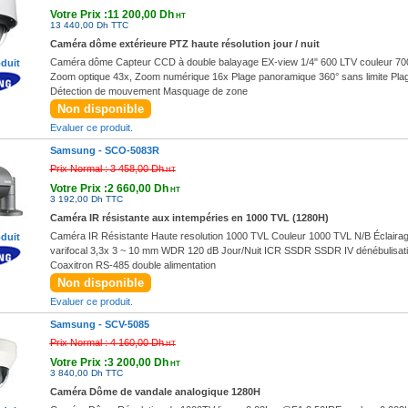
Votre Prix :11 200,00 Dh
HT
13 440,00 Dh TTC
Caméra dôme extérieure PTZ haute résolution jour / nuit
Caméra dôme Capteur CCD à double balayage EX-view 1/4" 600 LTV couleur 70
oduit
Zoom optique 43x, Zoom numérique 16x Plage panoramique 360° sans limite Pla
Détection de mouvement Masquage de zone
Non disponible
Evaluer ce produit.
Samsung -
SCO-5083R
Prix Normal :
3 458,00 Dh
HT
Votre Prix :2 660,00 Dh
HT
3 192,00 Dh TTC
Caméra IR résistante aux intempéries en 1000 TVL (1280H)
Caméra IR Résistante Haute resolution 1000 TVL Couleur 1000 TVL N/B Éclairage
oduit
varifocal 3,3x 3 ~ 10 mm WDR 120 dB Jour/Nuit ICR SSDR SSDR IV dénébulisation
Coaxitron RS-485 double alimentation
Non disponible
Evaluer ce produit.
Samsung -
SCV-5085
Prix Normal :
4 160,00 Dh
HT
Votre Prix :3 200,00 Dh
HT
3 840,00 Dh TTC
Caméra Dôme de vandale analogique 1280H