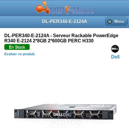
DL-PER340-E-2124A
Menu
DL-PER340-E-2124A - Serveur Rackable PowerEdge
R340 E-2124 2*8GB 2*600GB PERC H330
En Stock
Evaluer ce produit.
Dell