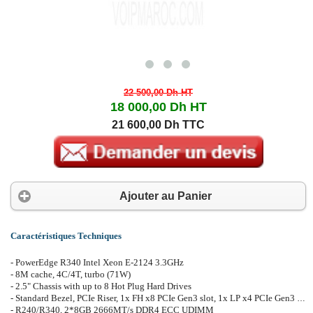
22 500,00 Dh
HT
18 000,00 Dh
HT
21 600,00 Dh TTC
Ajouter au Panier
Caractéristiques Techniques
- PowerEdge R340 Intel Xeon E-2124 3.3GHz
- 8M cache, 4C/4T, turbo (71W)
- 2.5" Chassis with up to 8 Hot Plug Hard Drives
- Standard Bezel, PCIe Riser, 1x FH x8 PCIe Gen3 slot, 1x LP x4 PCIe Gen3 slot
- R240/R340, 2*8GB 2666MT/s DDR4 ECC UDIMM