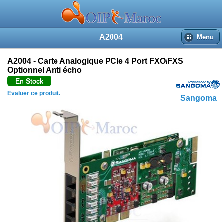
Plus d'images (8)
Revues du produit
Accueil
A2004
Menu
Recherche
Panier
Connexion
A2004 - Carte Analogique PCIe 4 Port FXO/FXS
Optionnel Anti écho
En Stock
Evaluer ce produit.
Sangoma