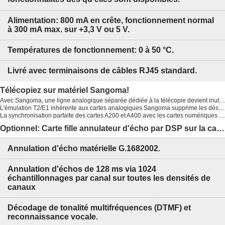
Alimentation: 800 mA en crête, fonctionnement normal
à 300 mA max. sur +3,3 V ou 5 V.
Températures de fonctionnement: 0 à 50 °C.
Livré avec terminaisons de câbles RJ45 standard.
Télécopiez sur matériel Sangoma!
Avec Sangoma, une ligne analogique séparée dédiée à la télécopie devient inutile.
L'émulation T2/E1 inhérente aux cartes analogiques Sangoma supprime les désynchronisations, les débordements de tampons ou les insuffisances qui sont à l'origine des lignes ou pages manquantes en émission/réception.
La synchronisation parfaite des cartes A200 et A400 avec les cartes numériques T2/E1 et l'horloge atomique du RNIS permettent de bénéficier de télécopies sans erreur, d'une émulation modem et d'une qualité audio professionnelle sur les lignes T2 et E1.
Optionnel: Carte fille annulateur d'écho par DSP sur la carte A200D
Annulation d'écho matérielle G.1682002.
Annulation d'échos de 128 ms via 1024
échantillonnages par canal sur toutes les densités de
canaux
Décodage de tonalité multifréquences (DTMF) et
reconnaissance vocale.