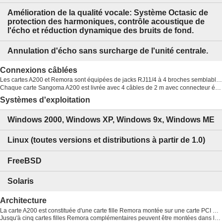
Amélioration de la qualité vocale: Système Octasic de
protection des harmoniques, contrôle acoustique de
l'écho et réduction dynamique des bruits de fond.
Annulation d'écho sans surcharge de l'unité centrale.
Connexions câblées
Les cartes A200 et Remora sont équipées de jacks RJ11/4 à 4 broches semblables à ceux des combinés téléphoniques.
Chaque carte Sangoma A200 est livrée avec 4 câbles de 2 m avec connecteur étroit RJ11/4 à une extrémité et connecteur RJ11/6 standard à l'autre.
Systèmes d'exploitation
Windows 2000, Windows XP, Windows 9x, Windows ME
Linux (toutes versions et distributions à partir de 1.0)
FreeBSD
Solaris
Architecture
La carte A200 est constituée d'une carte fille Remora montée sur une carte PCI Sangoma de la gamme AFT. La carte Remora est équipée de deux connecteurs chacun pouvant recevoir un module FXO-2 ou FXS-2. Chaque module FXO-2 ou FXS-2 prend respectivement en charge deux lignes FXO ou FXS.
Jusqu'à cinq cartes filles Remora complémentaires peuvent être montées dans les emplacements libres à côté de l'ensemble A200 et raccordées à la carte A200 par un connecteur bus de fond de panier.