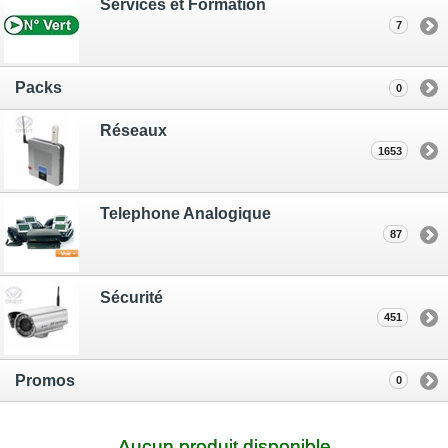
Services et Formation
7
Packs
0
Réseaux
1653
Telephone Analogique
87
Sécurité
451
Promos
0
Aucun produit disponible