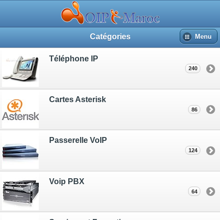
Catégories
Menu
Téléphone IP
240
Cartes Asterisk
86
Passerelle VoIP
124
Voip PBX
64