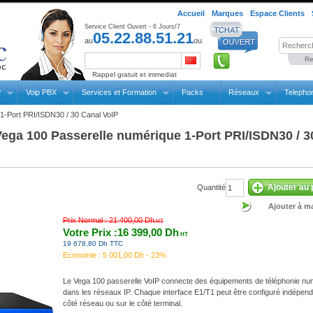
Accueil
Marques
Espace Clients
Service Client Ouvert - 6 Jours/7
05.22.88.51.21
au
ou
Re
Rappel gratuit et immediat
P
Voip PBX
Services et Formation
Packs
Réseaux
Telepho
1-Port PRI/ISDN30 / 30 Canal VoIP
ega 100 Passerelle numérique 1-Port PRI/ISDN30 / 3
Ajouter au 
Quantité
Ajouter à ma
Prix Normal :
21 400,00 Dh
HT
Votre Prix :16 399,00 Dh
HT
19 678,80 Dh TTC
Economie :
5 001,00 Dh - 23%
Le Vega 100 passerelle VoIP connecte des équipements de téléphonie nu
dans les réseaux IP. Chaque interface E1/T1 peut être configuré indépe
côté réseau ou sur le côté terminal.