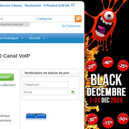
Service Clients
Recherche
0 Produit 0,00 Dh
Catégories
cherche avancée
Se Connecter
ne Analogique
Sécurité
0 Canal VoIP
Notification de baisse de prix
panier
 sélection
mérique
ndamment