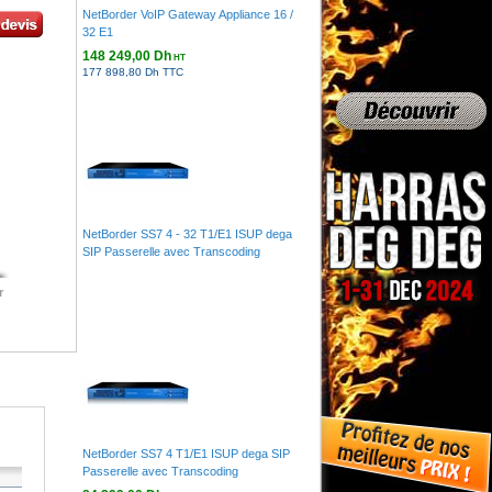
NetBorder VoIP Gateway Appliance 16 /
32 E1
148 249,00 Dh
HT
177 898,80 Dh TTC
NetBorder SS7 4 - 32 T1/E1 ISUP dega
SIP Passerelle avec Transcoding
r
NetBorder SS7 4 T1/E1 ISUP dega SIP
Passerelle avec Transcoding