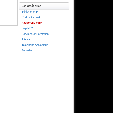
Les catégories
Téléphone IP
Cartes Asterisk
Passerelle VoIP
Voip PBX
Services et Formation
Réseaux
Telephone Analogique
Sécurité