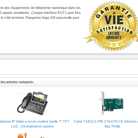
e des équipements de téléphonie numérique dans les
 30 appels simultanés. Chaque interface E1/T1 peut être
e côté terminal, l'Sangoma Vega 100 passerelle peut
tage et de propriété intellectuelle
les articles suivants:
 H.323 et fax T.38.
mentaires prises RJ45 et bascule à ces cours de pannes. Cette ressource peut être uti
 PBX au PSTN pour les cas où la Vega 100 est installé entre les deux. Ou bien pour le
a & offrant ainsi une redondance double.
 charge les systèmes de signalisation suivants:
éphone IP Vidéo a écran couleur tactile 7" TFT
Carte T1/E1/J1 PRI 2 Port PCI-E (Version
LCD , OS Android et caméra
Bas Profil)
es fonctions QSIG