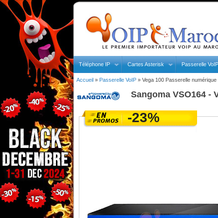
Téléphone IP
Cartes Asterisk
Passerelle VoI
Accueil
»
Passerelle VoIP
»
Vega 100 Passerelle numérique 
Sangoma
VSO164 - V
-23%