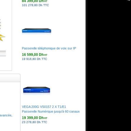
84 399,00 Dh
HT
101 278,80 Dh TTC
Passerelle téléphonique de voix sur IP
16 599,00 Dh
HT
19 918,80 Dh TTC
VEGA 200G VS0157 2 X T1/E1
Passerelle Numérique jusqu'à 60 canaux
 avancée,
19 399,00 Dh
HT
23 278,80 Dh TTC