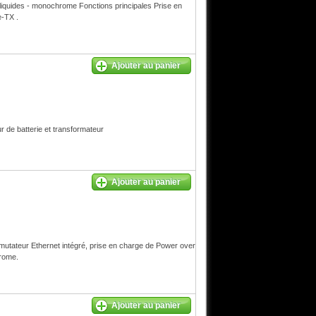
iquides - monochrome Fonctions principales Prise en
-TX .
Ajouter au panier
de batterie et transformateur
Ajouter au panier
tateur Ethernet intégré, prise en charge de Power over
hrome.
Ajouter au panier