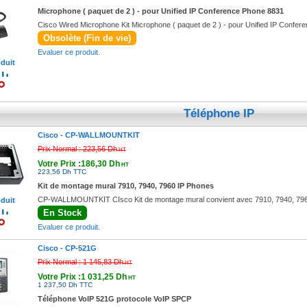
Microphone ( paquet de 2 ) - pour Unified IP Conference Phone 8831
Cisco Wired Microphone Kit Microphone ( paquet de 2 ) - pour Unified IP Confe
Obsolète (Fin de vie)
Evaluer ce produit.
oduit
Téléphone IP
Cisco -
CP-WALLMOUNTKIT
Prix Normal :
223,56 Dh
HT
Votre Prix :186,30 Dh
HT
223,56 Dh TTC
Kit de montage mural 7910, 7940, 7960 IP Phones
CP-WALLMOUNTKIT CIsco Kit de montage mural convient avec 7910, 7940, 796
oduit
En Stock
Evaluer ce produit.
Cisco -
CP-521G
Prix Normal :
1 145,83 Dh
HT
Votre Prix :1 031,25 Dh
HT
1 237,50 Dh TTC
Téléphone VoIP 521G protocole VoIP SPCP