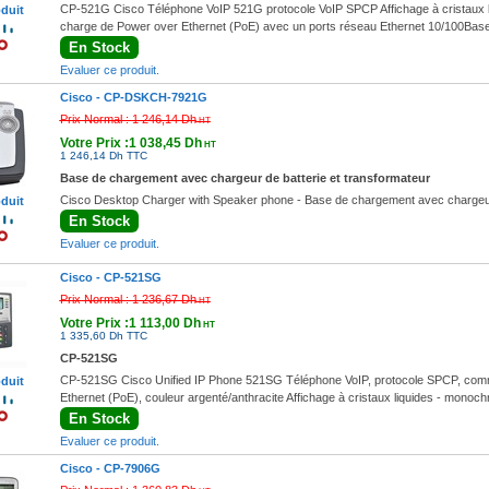
CP-521G Cisco Téléphone VoIP 521G protocole VoIP SPCP Affichage à cristaux l
oduit
charge de Power over Ethernet (PoE) avec un ports réseau Ethernet 10/100Base
En Stock
Evaluer ce produit.
Cisco -
CP-DSKCH-7921G
Prix Normal :
1 246,14 Dh
HT
Votre Prix :1 038,45 Dh
HT
1 246,14 Dh TTC
Base de chargement avec chargeur de batterie et transformateur
Cisco Desktop Charger with Speaker phone - Base de chargement avec chargeur 
oduit
En Stock
Evaluer ce produit.
Cisco -
CP-521SG
Prix Normal :
1 236,67 Dh
HT
Votre Prix :1 113,00 Dh
HT
1 335,60 Dh TTC
CP-521SG
CP-521SG Cisco Unified IP Phone 521SG Téléphone VoIP, protocole SPCP, commu
oduit
Ethernet (PoE), couleur argenté/anthracite Affichage à cristaux liquides - monoc
En Stock
Evaluer ce produit.
Cisco -
CP-7906G