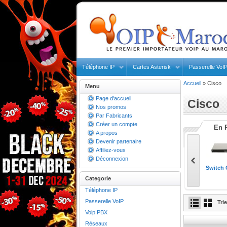
Téléphone IP
Cartes Asterisk
Passerelle VoI
Accueil
»
Cisco
Menu
Page d'accueil
Cisco
Nos promos
Par Fabricants
Créer un compte
En 
A propos
Devenir partenaire
Affiliez-vous
Déconnexion
...
Switch 24-port ...
Téléphone VoIP ...
Switch Gigabit 
3 500,00 Dh
450,00 Dh
Categorie
HT
HT
HT
TC
4 200,00 Dh TTC
540,00 Dh TTC
Téléphone IP
Passerelle VoIP
Tri
Voip PBX
Réseaux