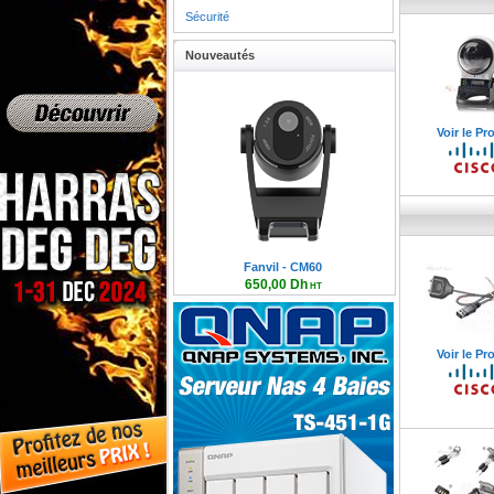
Sécurité
Nouveautés
Voir le Pr
Fanvil - CM60
650,00 Dh
HT
780,00 Dh TTC
Voir le Pr