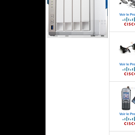
Voir le Pr
Serveur Qnap NAS 4 Baies
Qnap Maroc
Qanp
Qanp
Voir le Pr
Serveur
Serveur Desktop
Thunderbolt
TS-451-1G
Voir le Pr