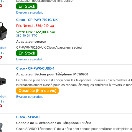
la situation géographique de l'entreprise.
En Stock
Evaluer ce produit.
Cisco -
CP-PWR-7921G-UK
Prix Normal :
386,40 Dh
HT
Votre Prix :322,00 Dh
HT
386,40 Dh TTC
Adaptateur secteur
CP-PWR-7921G-UK Cisco Adaptateur secteur
oduit
En Stock
Evaluer ce produit.
Cisco -
CP-PWR-CUBE-4
Adaptateur Secteur pour Téléphone IP 89/9900
Le cube de puissance est conçu pour les téléphones IP unifiés Cisco modèles 4
internationalement classé pour les réseaux électriques différents à travers le mo
Obsolète (Fin de vie)
oduit
Evaluer ce produit.
Cisco -
SPA500
Console de 32 extensions du Téléphone IP Série
Cisco SPA500 Téléphone IP de la série sont conçus pour améliorer et simplifier 