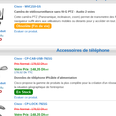
Cisco -
WVC210-G5
Caméra de vidéosurveillance sans fil-G PTZ - Audio 2 voies
Cette caméra PTZ (Panoramique, inclinaison, zoom) permet de transmettre des flux
navigateur suffit alors aux utilisateurs mobiles ou distants pour y accéder en tout 
Obsolète (Fin de vie)
oduit
Evaluer ce produit.
Accessoires de téléphone
Cisco -
CP-CAB-USB-7921G
Prix Normal :
178,02 Dh
HT
Votre Prix :148,35 Dh
HT
178,02 Dh TTC
Données de téléphone IP/câble d'alimentation
Cisco propose la gamme de produits la plus complète pour la création d'un réseau Int
oduit
la situation géographique de l'entreprise
En Stock
Evaluer ce produit.
Cisco -
CP-LOCK-7921G
Prix Normal :
178,02 Dh
HT
Votre Prix :148,35 Dh
HT