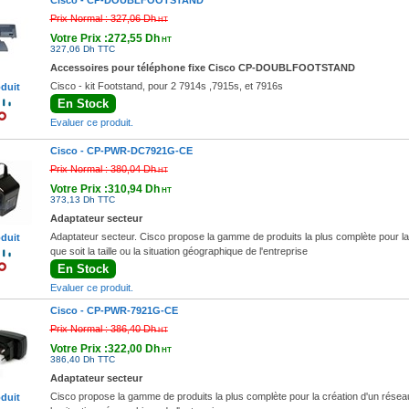
Cisco -
CP-DOUBLFOOTSTAND
Prix Normal :
327,06 Dh
HT
Votre Prix :272,55 Dh
HT
327,06 Dh TTC
Accessoires pour téléphone fixe Cisco CP-DOUBLFOOTSTAND
Cisco - kit Footstand, pour 2 7914s ,7915s, et 7916s
oduit
En Stock
Evaluer ce produit.
Cisco -
CP-PWR-DC7921G-CE
Prix Normal :
380,04 Dh
HT
Votre Prix :310,94 Dh
HT
373,13 Dh TTC
Adaptateur secteur
Adaptateur secteur. Cisco propose la gamme de produits la plus complète pour la cr
oduit
que soit la taille ou la situation géographique de l'entreprise
En Stock
Evaluer ce produit.
Cisco -
CP-PWR-7921G-CE
Prix Normal :
386,40 Dh
HT
Votre Prix :322,00 Dh
HT
386,40 Dh TTC
Adaptateur secteur
Cisco propose la gamme de produits la plus complète pour la création d'un réseau Int
oduit