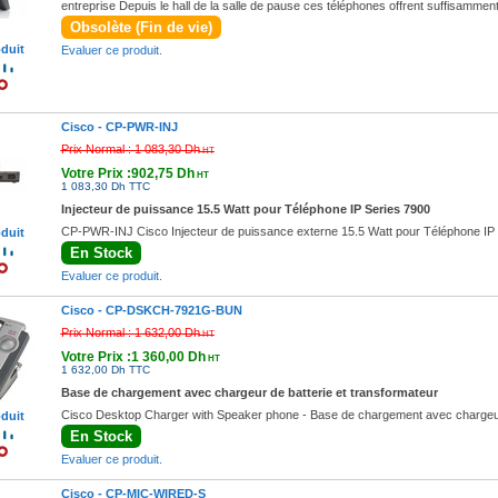
entreprise Depuis le hall de la salle de pause ces téléphones offrent suffisamment
Obsolète (Fin de vie)
oduit
Evaluer ce produit.
Cisco -
CP-PWR-INJ
Prix Normal :
1 083,30 Dh
HT
Votre Prix :902,75 Dh
HT
1 083,30 Dh TTC
Injecteur de puissance 15.5 Watt pour Téléphone IP Series 7900
CP-PWR-INJ Cisco Injecteur de puissance externe 15.5 Watt pour Téléphone IP
oduit
En Stock
Evaluer ce produit.
Cisco -
CP-DSKCH-7921G-BUN
Prix Normal :
1 632,00 Dh
HT
Votre Prix :1 360,00 Dh
HT
1 632,00 Dh TTC
Base de chargement avec chargeur de batterie et transformateur
Cisco Desktop Charger with Speaker phone - Base de chargement avec chargeur 
oduit
En Stock
Evaluer ce produit.
Cisco -
CP-MIC-WIRED-S