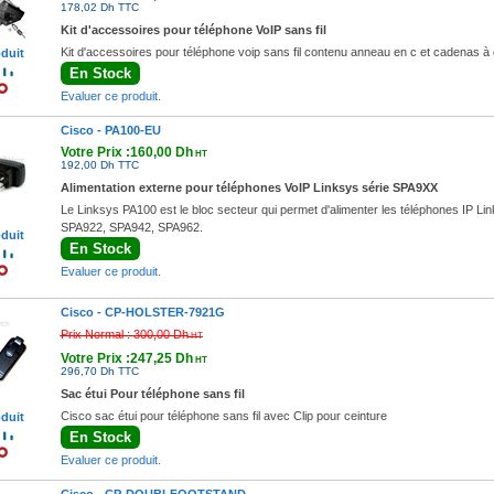
178,02 Dh TTC
Kit d'accessoires pour téléphone VoIP sans fil
Kit d'accessoires pour téléphone voip sans fil contenu anneau en c et cadenas à
oduit
En Stock
Evaluer ce produit.
Cisco -
PA100-EU
Votre Prix :160,00 Dh
HT
192,00 Dh TTC
Alimentation externe pour téléphones VoIP Linksys série SPA9XX
Le Linksys PA100 est le bloc secteur qui permet d'alimenter les téléphones IP Li
SPA922, SPA942, SPA962.
oduit
En Stock
Evaluer ce produit.
Cisco -
CP-HOLSTER-7921G
Prix Normal :
300,00 Dh
HT
Votre Prix :247,25 Dh
HT
296,70 Dh TTC
Sac étui Pour téléphone sans fil
Cisco sac étui pour téléphone sans fil avec Clip pour ceinture
oduit
En Stock
Evaluer ce produit.