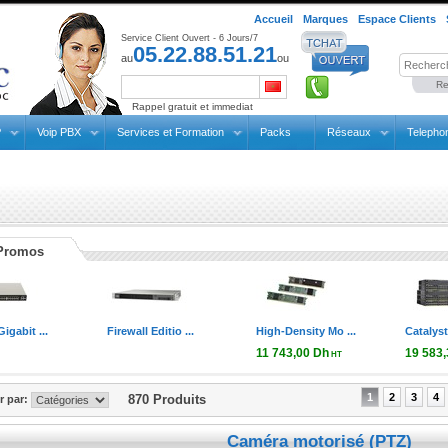
Accueil
Marques
Espace Clients
Service Client Ouvert - 6 Jours/7
05.22.88.51.21
au
ou
Re
Rappel gratuit et immediat
P
Voip PBX
Services et Formation
Packs
Réseaux
Telepho
Promos
...
Firewall Editio ...
High-Density Mo ...
Catalyst 2960-X 
11 743,00 Dh
19 583,33 Dh
HT
14 091,60 Dh TTC
23 500,00 Dh T
1
2
3
4
870 Produits
er par:
Caméra motorisé (PTZ)