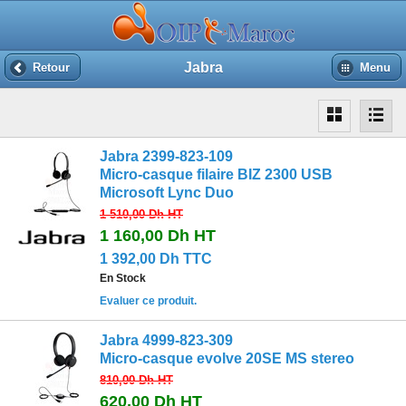
Jabra
Retour
Menu
Jabra 2399-823-109
Micro-casque filaire BIZ 2300 USB
Microsoft Lync Duo
1 510,00 Dh
HT
1 160,00 Dh
HT
1 392,00 Dh TTC
En Stock
Evaluer ce produit.
Jabra 4999-823-309
Micro-casque evolve 20SE MS stereo
810,00 Dh
HT
620,00 Dh
HT