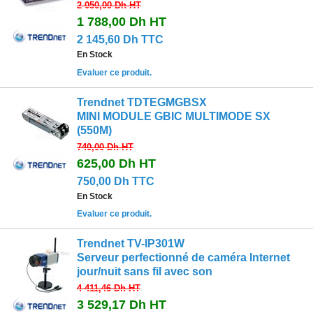
2 050,00 Dh
HT
1 788,00 Dh
HT
2 145,60 Dh TTC
En Stock
Evaluer ce produit.
Trendnet TDTEGMGBSX
MINI MODULE GBIC MULTIMODE SX
(550M)
740,00 Dh
HT
625,00 Dh
HT
750,00 Dh TTC
En Stock
Evaluer ce produit.
Trendnet TV-IP301W
Serveur perfectionné de caméra Internet
jour/nuit sans fil avec son
4 411,46 Dh
HT
3 529,17 Dh
HT