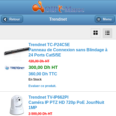
Trendnet
Retour
Menu
Trendnet TC-P24C5E
Panneau de Connexion sans Blindage à
24 Ports Cat5/5E
420,00 Dh
HT
300,00 Dh
HT
360,00 Dh TTC
En Stock
Evaluer ce produit.
Trendnet TV-IP662PI
Caméra IP PTZ HD 720p PoE Jour/Nuit
1MP
2 500,00 Dh
HT