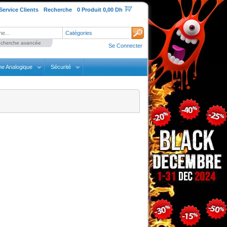
Service Clients
Recherche
0 Produit 0,00 Dh
Catégories
cherche avancée
Se Connecter
ne Analogique
Sécurité