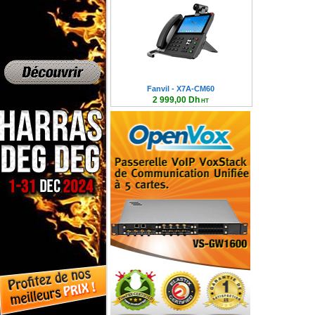
Fanvil - X7A-CM60
2 999,00 Dh
HT
3 598,80 Dh TTC