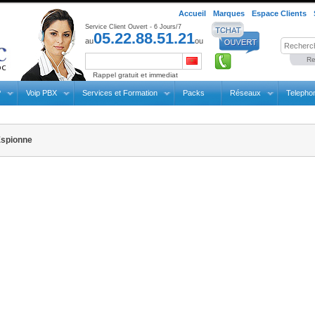
Accueil
Marques
Espace Clients
Service Client Ouvert - 6 Jours/7
05.22.88.51.21
au
ou
Re
Rappel gratuit et immediat
P
Voip PBX
Services et Formation
Packs
Réseaux
Telepho
Espionne