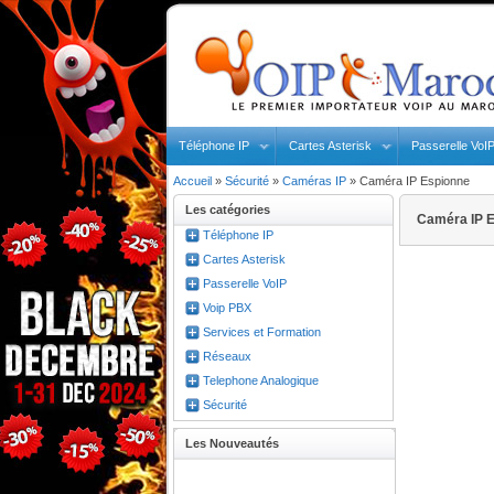
Téléphone IP
Cartes Asterisk
Passerelle VoI
Accueil
»
Sécurité
»
Caméras IP
»
Caméra IP Espionne
Les catégories
Caméra IP 
Téléphone IP
Cartes Asterisk
Passerelle VoIP
Voip PBX
Services et Formation
Réseaux
Telephone Analogique
Sécurité
Les Nouveautés