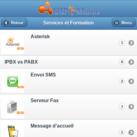
Services et Formation
Retour
Menu
Asterisk
1
IPBX vs PABX
0
Envoi SMS
2
Serveur Fax
7
Message d'accueil
1