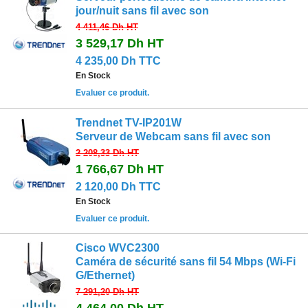
jour/nuit sans fil avec son
4 411,46 Dh
HT
3 529,17 Dh
HT
4 235,00 Dh TTC
En Stock
Evaluer ce produit.
Trendnet TV-IP201W
Serveur de Webcam sans fil avec son
2 208,33 Dh
HT
1 766,67 Dh
HT
2 120,00 Dh TTC
En Stock
Evaluer ce produit.
Cisco WVC2300
Caméra de sécurité sans fil 54 Mbps (Wi-Fi
G/Ethernet)
7 291,20 Dh
HT