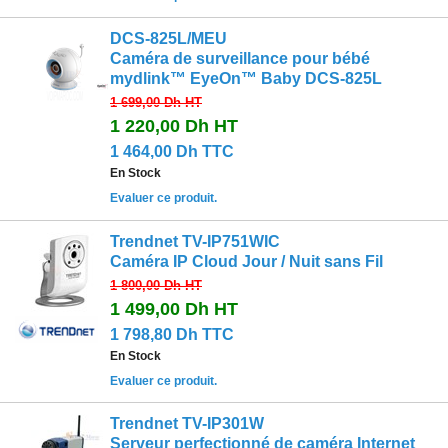
DCS-825L/MEU
Caméra de surveillance pour bébé
mydlink™ EyeOn™ Baby DCS-825L
1 699,00 Dh
HT
1 220,00 Dh
HT
1 464,00 Dh TTC
En Stock
Evaluer ce produit.
Trendnet TV-IP751WIC
Caméra IP Cloud Jour / Nuit sans Fil
1 800,00 Dh
HT
1 499,00 Dh
HT
1 798,80 Dh TTC
En Stock
Evaluer ce produit.
Trendnet TV-IP301W
Serveur perfectionné de caméra Internet