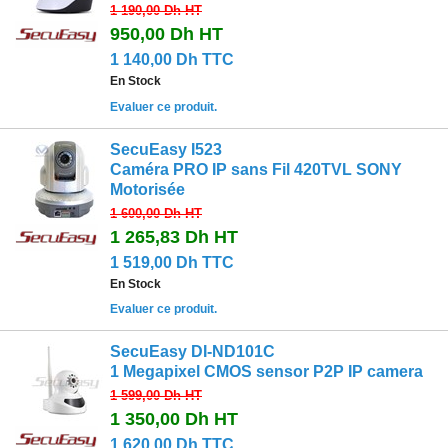
1 190,00 Dh
HT
950,00 Dh
HT
1 140,00 Dh TTC
En Stock
Evaluer ce produit.
SecuEasy I523
Caméra PRO IP sans Fil 420TVL SONY
Motorisée
1 600,00 Dh
HT
1 265,83 Dh
HT
1 519,00 Dh TTC
En Stock
Evaluer ce produit.
SecuEasy DI-ND101C
1 Megapixel CMOS sensor P2P IP camera
1 599,00 Dh
HT
1 350,00 Dh
HT
1 620,00 Dh TTC