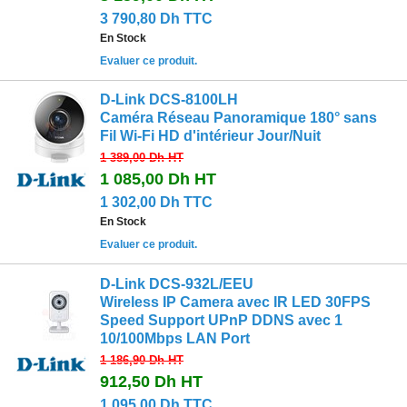
3 790,80 Dh TTC
En Stock
Evaluer ce produit.
D-Link DCS-8100LH
Caméra Réseau Panoramique 180° sans
Fil Wi-Fi HD d'intérieur Jour/Nuit
1 389,00 Dh
HT
1 085,00 Dh
HT
1 302,00 Dh TTC
En Stock
Evaluer ce produit.
D-Link DCS-932L/EEU
Wireless IP Camera avec IR LED 30FPS
Speed Support UPnP DDNS avec 1
10/100Mbps LAN Port
1 186,90 Dh
HT
912,50 Dh
HT
1 095,00 Dh TTC