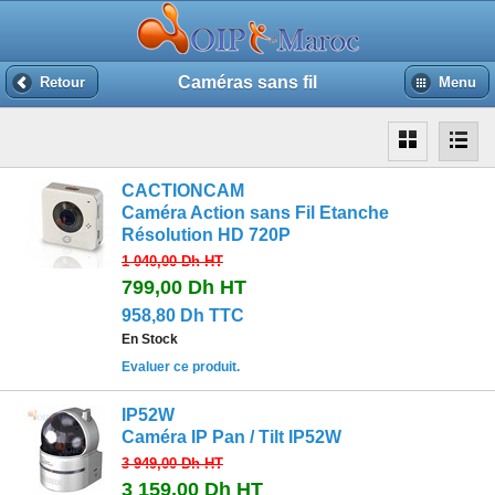
Caméras sans fil
Retour
Menu
CACTIONCAM
Caméra Action sans Fil Etanche
Résolution HD 720P
1 040,00 Dh
HT
799,00 Dh
HT
958,80 Dh TTC
En Stock
Evaluer ce produit.
IP52W
Caméra IP Pan / Tilt IP52W
3 949,00 Dh
HT
3 159,00 Dh
HT