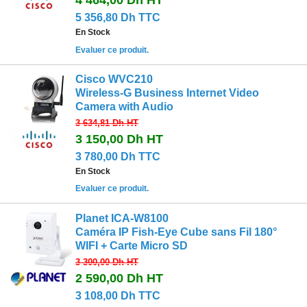
4 464,00 Dh
HT
5 356,80 Dh TTC
En Stock
Evaluer ce produit.
Cisco WVC210
Wireless-G Business Internet Video
Camera with Audio
3 634,81 Dh
HT
3 150,00 Dh
HT
3 780,00 Dh TTC
En Stock
Evaluer ce produit.
Planet ICA-W8100
Caméra IP Fish-Eye Cube sans Fil 180°
WIFI + Carte Micro SD
3 300,00 Dh
HT
2 590,00 Dh
HT
3 108,00 Dh TTC