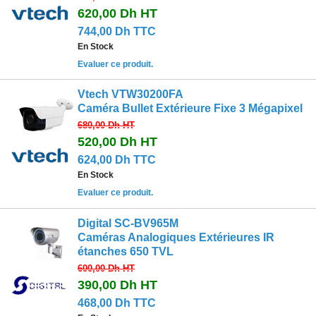
620,00 Dh
HT
744,00 Dh TTC
En Stock
Evaluer ce produit.
Vtech VTW30200FA
Caméra Bullet Extérieure Fixe 3 Mégapixel
680,00 Dh
HT
520,00 Dh
HT
624,00 Dh TTC
En Stock
Evaluer ce produit.
Digital SC-BV965M
Caméras Analogiques Extérieures IR
étanches 650 TVL
600,00 Dh
HT
390,00 Dh
HT
468,00 Dh TTC