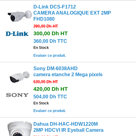
D-Link DCS-F1712
CAMERA ANALOGIQUE EXT 2MP
FHD1080
390,00 Dh
HT
300,00 Dh
HT
360,00 Dh TTC
En Stock
Evaluer ce produit.
Sony DM-6038AHD
camera etanche 2 Mega pixels
630,00 Dh
HT
420,00 Dh
HT
504,00 Dh TTC
En Stock
Evaluer ce produit.
Dahua DH-HAC-HDW1220M
2MP HDCVI IR Eyeball Camera