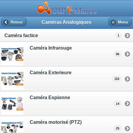
Caméras Analogiques
Retour
Menu
Caméra factice
1
Caméra Infrarouge
96
Caméra Exterieure
116
Caméra Espionne
14
Caméra motorisé (PTZ)
25