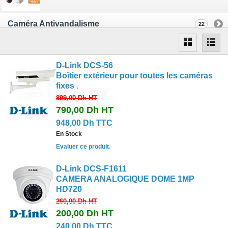
Caméra Antivandalisme
22
D-Link DCS-56
Boîtier extérieur pour toutes les caméras
fixes .
899,00 Dh
HT
790,00 Dh
HT
948,00 Dh TTC
En Stock
Evaluer ce produit.
D-Link DCS-F1611
CAMERA ANALOGIQUE DOME 1MP
HD720
260,00 Dh
HT
200,00 Dh
HT
240,00 Dh TTC