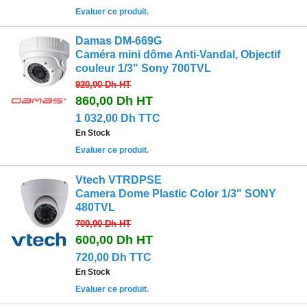
Evaluer ce produit.
Damas DM-669G
Caméra mini dôme Anti-Vandal, Objectif
couleur 1/3" Sony 700TVL
920,00 Dh
HT
860,00 Dh
HT
1 032,00 Dh TTC
En Stock
Evaluer ce produit.
Vtech VTRDPSE
Camera Dome Plastic Color 1/3" SONY
480TVL
700,00 Dh
HT
600,00 Dh
HT
720,00 Dh TTC
En Stock
Evaluer ce produit.