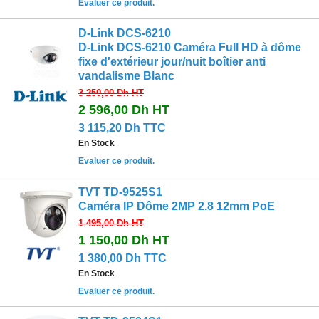
Evaluer ce produit.
D-Link DCS-6210
D-Link DCS-6210 Caméra Full HD à dôme
fixe d'extérieur jour/nuit boîtier anti
vandalisme Blanc
3 250,00 Dh
HT
2 596,00 Dh
HT
3 115,20 Dh TTC
En Stock
Evaluer ce produit.
TVT TD-9525S1
Caméra IP Dôme 2MP 2.8 12mm PoE
1 495,00 Dh
HT
1 150,00 Dh
HT
1 380,00 Dh TTC
En Stock
Evaluer ce produit.