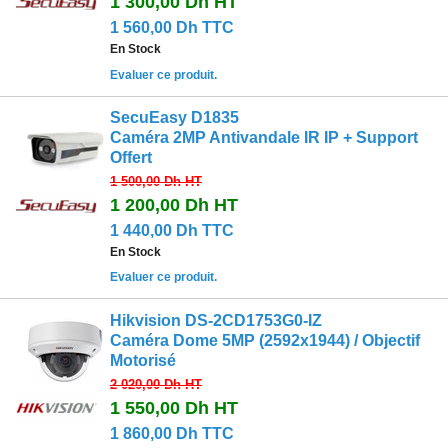
1 300,00 Dh
HT
1 560,00 Dh TTC
En Stock
Evaluer ce produit.
SecuEasy D1835
Caméra 2MP Antivandale IR IP + Support
Offert
1 500,00 Dh
HT
1 200,00 Dh
HT
1 440,00 Dh TTC
En Stock
Evaluer ce produit.
Hikvision DS-2CD1753G0-IZ
Caméra Dome 5MP (2592x1944) / Objectif
Motorisé
2 020,00 Dh
HT
1 550,00 Dh
HT
1 860,00 Dh TTC