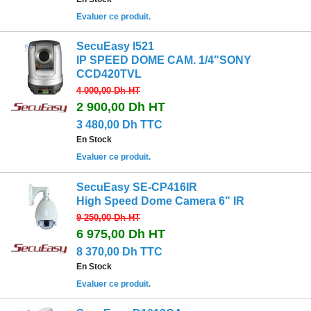
Evaluer ce produit.
SecuEasy I521
IP SPEED DOME CAM. 1/4"SONY
CCD420TVL
4 000,00 Dh
HT
2 900,00 Dh
HT
3 480,00 Dh TTC
En Stock
Evaluer ce produit.
SecuEasy SE-CP416IR
High Speed Dome Camera 6" IR
9 250,00 Dh
HT
6 975,00 Dh
HT
8 370,00 Dh TTC
En Stock
Evaluer ce produit.