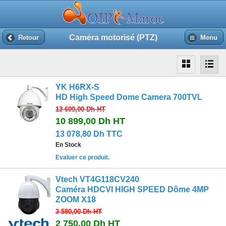
Caméra motorisé (PTZ)
Retour
Menu
YK H6RX-S
HD High Speed Dome Camera 700TVL
13 600,00 Dh
HT
10 899,00 Dh
HT
13 078,80 Dh TTC
En Stock
Evaluer ce produit.
Vtech VT4G118CV240
Caméra HDCVI HIGH SPEED Dôme 4MP
ZOOM X18
3 580,00 Dh
HT
2 750,00 Dh
HT