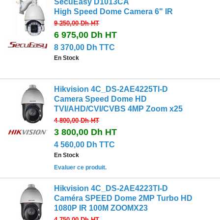
SecuEasy D1013CA
High Speed Dome Camera 6" IR
9 250,00 Dh
HT
6 975,00 Dh
HT
8 370,00 Dh TTC
En Stock
Hikvision 4C_DS-2AE4225TI-D
Camera Speed Dome HD
TVI/AHD/CVI/CVBS 4MP Zoom x25
4 800,00 Dh
HT
3 800,00 Dh
HT
4 560,00 Dh TTC
En Stock
Evaluer ce produit.
Hikvision 4C_DS-2AE4223TI-D
Caméra SPEED Dome 2MP Turbo HD
1080P IR 100M ZOOMX23
4 750,00 Dh
HT