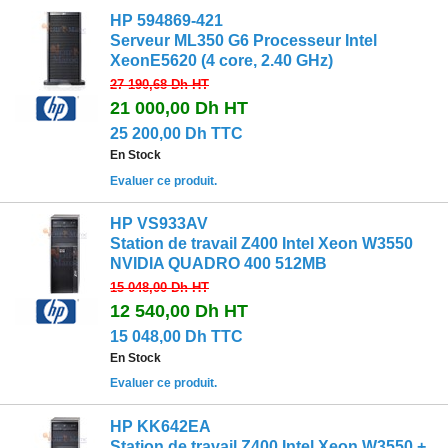
HP 594869-421
Serveur ML350 G6 Processeur Intel
XeonE5620 (4 core, 2.40 GHz)
27 190,68 Dh
HT
21 000,00 Dh
HT
25 200,00 Dh TTC
En Stock
Evaluer ce produit.
HP VS933AV
Station de travail Z400 Intel Xeon W3550
NVIDIA QUADRO 400 512MB
15 048,00 Dh
HT
12 540,00 Dh
HT
15 048,00 Dh TTC
En Stock
Evaluer ce produit.
HP KK642EA
Station de travail Z400 Intel Xeon W3550 +