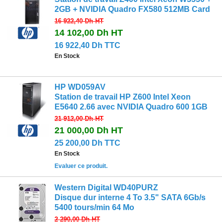
2GB + NVIDIA Quadro FX580 512MB Card
16 922,40 Dh
HT
14 102,00 Dh
HT
16 922,40 Dh TTC
En Stock
HP WD059AV
Station de travail HP Z600 Intel Xeon
E5640 2.66 avec NVIDIA Quadro 600 1GB
21 912,00 Dh
HT
21 000,00 Dh
HT
25 200,00 Dh TTC
En Stock
Evaluer ce produit.
Western Digital WD40PURZ
Disque dur interne 4 To 3.5" SATA 6Gb/s
5400 tours/min 64 Mo
2 290,00 Dh
HT