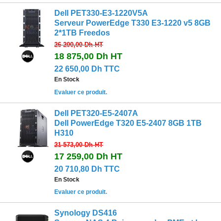
Dell PET330-E3-1220V5A
Serveur PowerEdge T330 E3-1220 v5 8GB
2*1TB Freedos
26 200,00 Dh
HT
18 875,00 Dh
HT
22 650,00 Dh TTC
En Stock
Evaluer ce produit.
Dell PET320-E5-2407A
Dell PowerEdge T320 E5-2407 8GB 1TB
H310
21 573,00 Dh
HT
17 259,00 Dh
HT
20 710,80 Dh TTC
En Stock
Evaluer ce produit.
Synology DS416