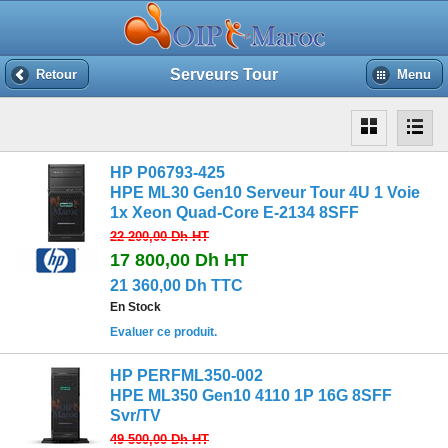
Serveurs Tour
Retour
Menu
HP P06793-425
HPE ML30 Gen10 Serveur Tour 4U 1 Voie
1x Xeon Quad-Core E-2134 8SFF
22 200,00 Dh
HT
17 800,00 Dh
HT
21 360,00 Dh TTC
En Stock
Evaluer ce produit.
HP PERFML350-002
HPE ML350 Gen10 4110 1P 16G 8SFF
Svr/TV
49 500,00 Dh
HT