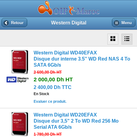
Western Digital
Retour
Menu
Western Digital WD40EFAX
Disque dur interne 3.5'' WD Red NAS 4 To
SATA 6Gb/s
2 600,00 Dh
HT
2 000,00 Dh
HT
2 400,00 Dh TTC
En Stock
Evaluer ce produit.
Western Digital WD20EFAX
Disque dur 3,5" 2 To WD Red 256 Mo
Serial ATA 6Gb/s
1 780,00 Dh
HT