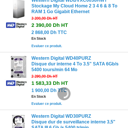
Western Digital WDBVXC0030HWT
Stockage My Cloud Home 2 3 4 6 & 8 To
RAM 1 Go Gigabit Ethernet
3 200,00 Dh
HT
2 390,00 Dh
HT
2 868,00 Dh TTC
En Stock
Evaluer ce produit.
Western Digital WD40PURZ
Disque dur interne 4 To 3.5" SATA 6Gb/s
5400 tours/min 64 Mo
2 290,00 Dh
HT
1 583,33 Dh
HT
1 900,00 Dh TTC
En Stock
Evaluer ce produit.
Western Digital WD30PURZ
Disque dur de surveillance interne 3,5"
SATA III 6 Gb /s 5400 tr/min