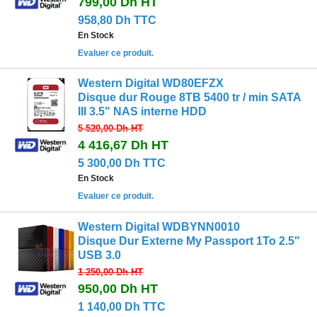
799,00 Dh
HT
958,80 Dh TTC
En Stock
Evaluer ce produit.
Western Digital WD80EFZX
Disque dur Rouge 8TB 5400 tr / min SATA
III 3.5" NAS interne HDD
5 520,00 Dh
HT
4 416,67 Dh
HT
5 300,00 Dh TTC
En Stock
Evaluer ce produit.
Western Digital WDBYNN0010
Disque Dur Externe My Passport 1To 2.5"
USB 3.0
1 250,00 Dh
HT
950,00 Dh
HT
1 140,00 Dh TTC