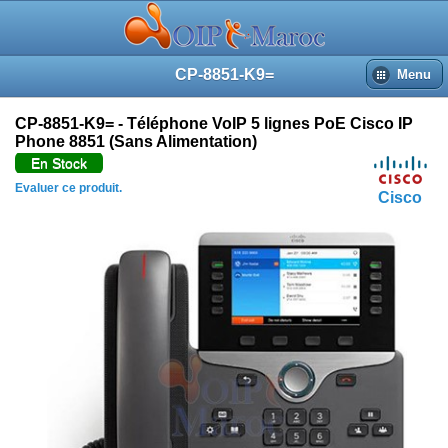
CP-8851-K9=
Menu
CP-8851-K9= - Téléphone VoIP 5 lignes PoE Cisco IP
Phone 8851 (Sans Alimentation)
En Stock
Evaluer ce produit.
Cisco