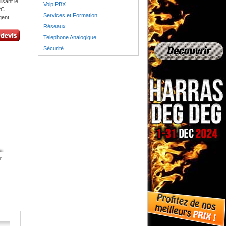
isant le
Voip PBX
PC
Services et Formation
gent
Réseaux
Telephone Analogique
Sécurité
r