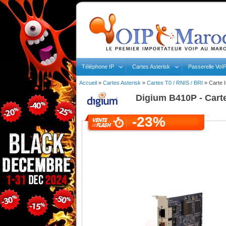
Téléphone IP
Cartes Asterisk
Passerelle VoI
Accueil
»
Cartes Asterisk
»
Cartes T0 / RNIS / BRI
»
Carte 
Digium
B410P - Cart
-23%