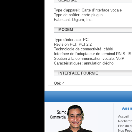
GÉNÉRAL
Type d'appareil: Carte d'interface vocale
Type de boîtier: carte plug-in
Fabricant: Digium, Inc.
MODEM
Type d'interface: PCI
Révision PCI: PCI 2.2
Technologie de connectivité: câblé
Interface de l'adaptateur de terminal RNIS: 
Soutien à la communication vocale: VoIP
Caractéristiques: annulation d'écho
INTERFACE FOURNIE
Qté: 4
COMMUNICATIONS
Ports BRI Quantité: 4
Assi
PARAMÈTRES ENVIRONNEMENTAUX
Accueil
Recherc
Température de fonctionnement min: 32 ° F
Plan du si
Température de fonctionnement max: 122 ° F
Nos Fee