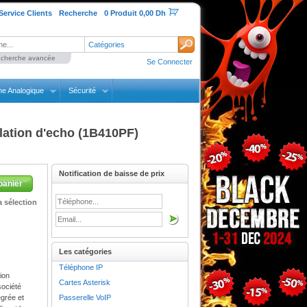
Service Clients
Recherche
0 Produit 0,00 Dh
Catégories
cherche avancée
Se Connecter
ne Analogique
Sécurité
lation d'echo (1B410PF)
Notification de baisse de prix
panier
 sélection
Les catégories
Téléphone IP
ion
Cartes Asterisk
société
égrée et
Passerelle VoIP