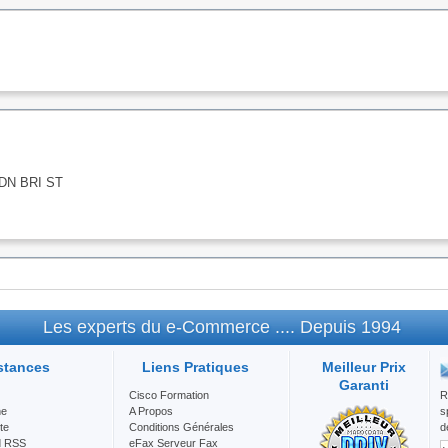
ISDN BRI ST
Les experts du e-Commerce .... Depuis 1994
stances
Liens Pratiques
Meilleur Prix
Garanti
Cisco Formation
R
he
A Propos
s
te
Conditions Générales
d
d RSS
eFax Serveur Fax