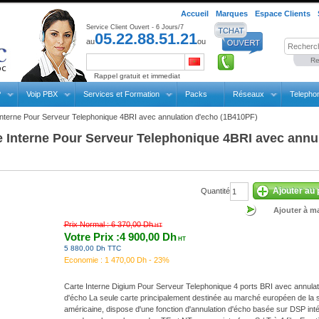
Accueil
Marques
Espace Clients
Service Client Ouvert - 6 Jours/7
05.22.88.51.21
au
ou
Re
Rappel gratuit et immediat
P
Voip PBX
Services et Formation
Packs
Réseaux
Telepho
Interne Pour Serveur Telephonique 4BRI avec annulation d'echo (1B410PF)
e Interne Pour Serveur Telephonique 4BRI avec annu
Ajouter au 
Quantité
Ajouter à ma
Prix Normal :
6 370,00 Dh
HT
Votre Prix :4 900,00 Dh
HT
5 880,00 Dh TTC
Economie :
1 470,00 Dh - 23%
Carte Interne Digium Pour Serveur Telephonique 4 ports BRI avec annulat
d'écho La seule carte principalement destinée au marché européen de la 
américaine, dispose d'une fonction d'annulation d'écho basée sur DSP int