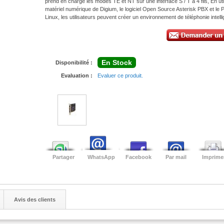
prend en charge les modes TE et NT sur une interface S / T à 4 fils, En util
matériel numérique de Digium, le logiciel Open Source Asterisk PBX et le 
Linux, les utilisateurs peuvent créer un environnement de téléphonie intelli
En Stock
Disponibilité :
Evaluation :
Evaluer ce produit.
Partager
WhatsApp
Facebook
Par mail
Imprime
Avis des clients