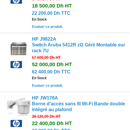
18 500,00 Dh
HT
22 200,00 Dh TTC
En Stock
Evaluer ce produit.
HP J9822A
Switch Aruba 5412R zl2 Géré Montable sur
rack 7U
67 600,00 Dh
HT
52 000,00 Dh
HT
62 400,00 Dh TTC
En Stock
Evaluer ce produit.
HP JW178A
Borne d'accès sans fil Wi-Fi Bande double
intégré au plafond
29 120,00 Dh
HT
22 400,00 Dh
HT