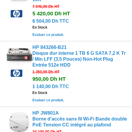
7 046,00 Dh
HT
5 420,00 Dh
HT
6 504,00 Dh TTC
En Stock
Evaluer ce produit.
HP 843266-B21
Disque dur interne 1 TB 6 G SATA 7,2 K Tr
/ Min LFF (3,5 Pouces) Non-Hot Plug
Entrée 512e HDD
1 350,00 Dh
HT
950,00 Dh
HT
1 140,00 Dh TTC
En Stock
Evaluer ce produit.
HP JW801A
Borne d'accès sans fil Wi-Fi Bande double
PoE Tension CC intégré au plafond
24 100,00 Dh
HT