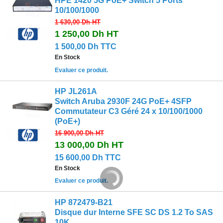
HPE 1420 5G PoE+ Switch 5 Ports
10/100/1000
1 630,00 Dh
HT
1 250,00 Dh
HT
1 500,00 Dh TTC
En Stock
Evaluer ce produit.
HP JL261A
Switch Aruba 2930F 24G PoE+ 4SFP
Commutateur C3 Géré 24 x 10/100/1000
(PoE+)
16 900,00 Dh
HT
13 000,00 Dh
HT
15 600,00 Dh TTC
En Stock
Evaluer ce produit.
HP 872479-B21
Disque dur Interne SFE SC DS 1.2 To SAS
10K