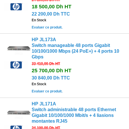
18 500,00 Dh
HT
22 200,00 Dh TTC
En Stock
Evaluer ce produit.
HP JL173A
Switch manageable 48 ports Gigabit
10/100/1000 Mbps (24 PoE+) + 4 ports 10
Gbps
33 410,00 Dh
HT
25 700,00 Dh
HT
30 840,00 Dh TTC
En Stock
Evaluer ce produit.
HP JL171A
Switch administrable 48 ports Ethernet
Gigabit 10/100/1000 Mbit/s + 4 liasions
montantes RJ45
24 100,00 Dh
HT