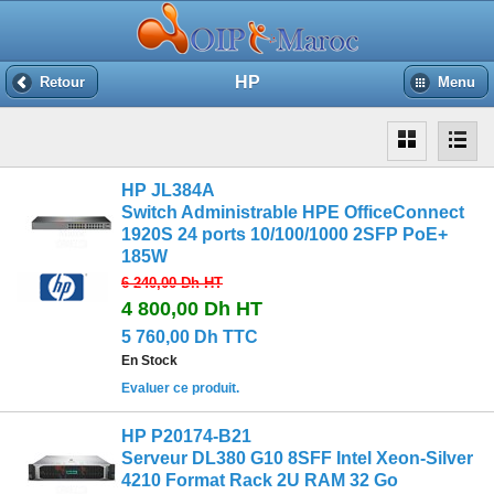
HP
Retour
Menu
HP JL384A
Switch Administrable HPE OfficeConnect
1920S 24 ports 10/100/1000 2SFP PoE+
185W
6 240,00 Dh
HT
4 800,00 Dh
HT
5 760,00 Dh TTC
En Stock
Evaluer ce produit.
HP P20174-B21
Serveur DL380 G10 8SFF Intel Xeon-Silver
4210 Format Rack 2U RAM 32 Go