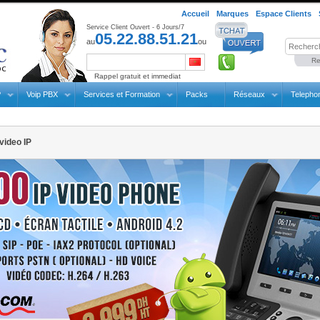
Accueil
Marques
Espace Clients
Service Client Ouvert - 6 Jours/7
05.22.88.51.21
au
ou
Re
Rappel gratuit et immediat
P
Voip PBX
Services et Formation
Packs
Réseaux
Telepho
video IP