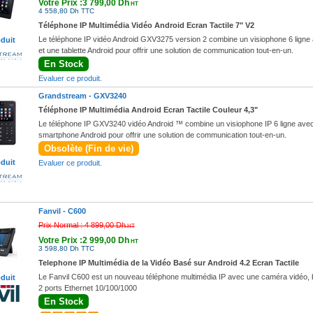
Votre Prix :3 799,00 Dh
HT
4 558,80 Dh TTC
Téléphone IP Multimédia Vidéo Android Ecran Tactile 7" V2
Le téléphone IP vidéo Android GXV3275 version 2 combine un visiophone 6 ligne 
oduit
et une tablette Android pour offrir une solution de communication tout-en-un.
En Stock
Evaluer ce produit.
Grandstream -
GXV3240
Téléphone IP Multimédia Android Ecran Tactile Couleur 4,3"
Le téléphone IP GXV3240 vidéo Android ™ combine un visiophone IP 6 ligne avec 
smartphone Android pour offrir une solution de communication tout-en-un.
Obsolète (Fin de vie)
oduit
Evaluer ce produit.
Fanvil -
C600
Prix Normal :
4 899,00 Dh
HT
Votre Prix :2 999,00 Dh
HT
3 598,80 Dh TTC
Telephone IP Multimédia de la Vidéo Basé sur Android 4.2 Ecran Tactile
Le Fanvil C600 est un nouveau téléphone multimédia IP avec une caméra vidéo, b
oduit
2 ports Ethernet 10/100/1000
En Stock