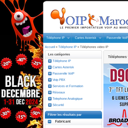
Téléphone IP
Cartes Asterisk
Passerelle VoI
Accueil
»
Téléphone IP
»
Téléphones video IP
Les catégories
Téléphones 
Téléphone IP
Cartes Asterisk
Passerelle VoIP
Voip PBX
Services et Formation
Réseaux
Telephone Analogique
Sécurité
Filtrer les résultats par
Fabricant