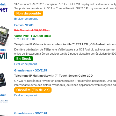
SIP version 2 RFC 3261 compliant 7 Color TFT LCD display with video audio output
oduit
Supports frame rate up to 30 fps Compatible with SIP 2.0 Proxy server and peer
Non disponible
Evaluer ce produit.
Fanvil -
SE780
Prix Normal :
4 699,00 Dh
HT
Votre Prix :1 428,00 Dh
HT
1 713,60 Dh TTC
Téléphone IP Vidéo a écran couleur tactile 7" TFT LCD , OS Android et ca
Dernière génération de Téléphone Vidéo basée sur l'OS Android qui vous permet d'i
oduit
chips de Broadcom a écran couleur tactile 7 pouce ajustable de résolution de 8
En Stock
Evaluer ce produit.
Grandstream -
GXV3175
Telephone IP Multimedia with 7'' Touch Screen Color LCD
GXV3175 représente l'avenir en communication IP multimédia personelle. Une qualit
intéressante avec des détails ravissants, de riches applications web intégrées dan
Obsolète (Fin de vie)
oduit
Evaluer ce produit.
Grandstream -
GXV3140