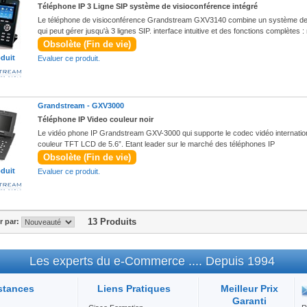
Téléphone IP 3 Ligne SIP système de visioconférence intégré
Le téléphone de visioconférence Grandstream GXV3140 combine un système de 
qui peut gérer jusqu'à 3 lignes SIP. interface intuitive et des fonctions complètes
Obsolète (Fin de vie)
oduit
Evaluer ce produit.
Grandstream -
GXV3000
Téléphone IP Video couleur noir
Le vidéo phone IP Grandstream GXV-3000 qui supporte le codec vidéo internati
couleur TFT LCD de 5.6”. Etant leader sur le marché des téléphones IP
Obsolète (Fin de vie)
oduit
Evaluer ce produit.
13 Produits
er par:
Les experts du e-Commerce .... Depuis 1994
stances
Liens Pratiques
Meilleur Prix
Garanti