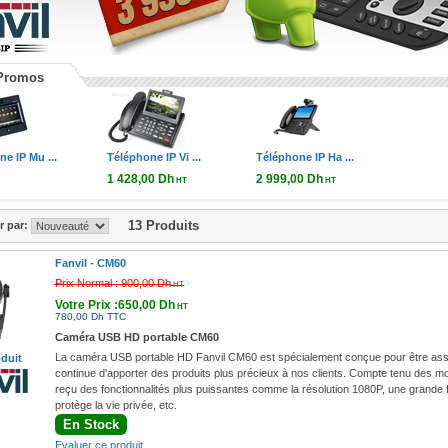
e D900
Promos
Fanvil IP Phone
Fanvil D900
e IP Mu ...
Téléphone IP Vi ...
Téléphone IP Ha ...
1 428,00 Dh
2 999,00 Dh
HT
HT
1 713,60 Dh TTC
3 598,80 Dh TTC
13 Produits
er par:
Fanvil -
CM60
Prix Normal :
900,00 Dh
HT
Votre Prix :650,00 Dh
HT
780,00 Dh TTC
Caméra USB HD portable CM60
La caméra USB portable HD Fanvil CM60 est spécialement conçue pour être asso
oduit
continue d'apporter des produits plus précieux à nos clients. Compte tenu des mo
reçu des fonctionnalités plus puissantes comme la résolution 1080P, une grande fle
protège la vie privée, etc.
En Stock
Evaluer ce produit.