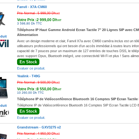
Fanvil -
X7A-CM60
Prix Normal :
5 999,00 Dh
HT
Votre Prix :2 999,00 Dh
HT
3 598,80 Dh TTC
Téléphone IP Haut Gamme Android Ecran Tactile 7" 20 Lignes SIP avec CM
Alimentation
oduit
Avec un design moderne et clair, Fanvil X7a avec CM60 caméra inclus est un tél
utilisateurs professionnels qui ont besoin d’un accès immédiat à toutes leurs info
capacité de 7 pouces pour un maximum de 127 entrées de touches DSS, le télé
avec support Opus, Bluetooth intégré, une connectivité Wi-Fi et plus ! Sans alimen
En Stock
Evaluer ce produit.
Yealink -
T49G
Prix Normal :
9 500,00 Dh
HT
Votre Prix :8 550,00 Dh
HT
10 260,00 Dh TTC
Téléphone IP de Vidéoconférence Bluetooth 16 Comptes SIP Ecran Tactile
Téléphone IP de Vidéoconférence Bluetooth 16 Comptes SIP Ecran Tactile LCD 8
oduit
En Stock
Evaluer ce produit.
Grandstream -
GXV3275 v2
Prix Normal :
4 950,00 Dh
HT