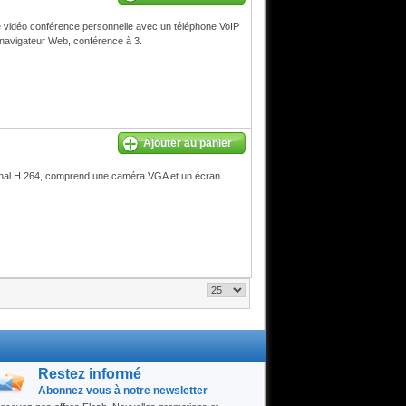
vidéo conférence personnelle avec un téléphone VoIP
 : navigateur Web, conférence à 3.
Ajouter au panier
onal H.264, comprend une caméra VGA et un écran
Restez informé
Abonnez vous à notre newsletter