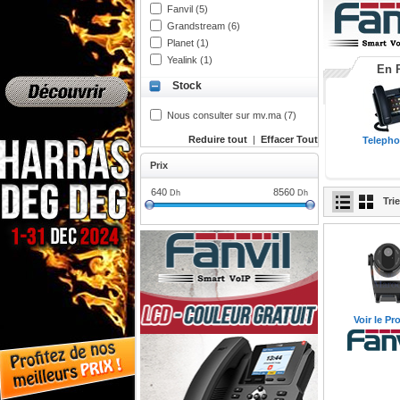
Fanvil (5)
Grandstream (6)
Planet (1)
Yealink (1)
IP Video Phon
En 
Stock
Fanvil Maroc
Nous consulter sur mv.ma (7)
Reduire tout
|
Effacer Tout
Telephon
Prix
640
8560
Dh
Dh
Tri
Voir le Pr