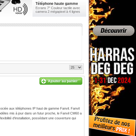
Téléphone haute gamme
Ecrans 7" Couleur tactile avec
camera 2 mégapixel à 4 lignes
Ajouter au panier
ciée aux téléphones IP haut de gamme Fanvil. Fanvil
dèles mis à jour dans un futur proche, le Fanvil CM60 a
xibilité d'installation, possédant une couverture qui