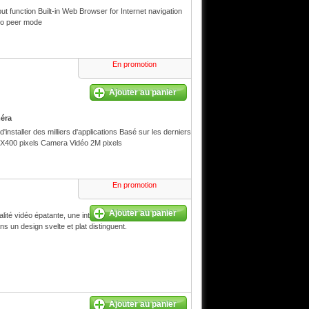
 function Built-in Web Browser for Internet navigation
 to peer mode
En promotion
Ajouter au panier
méra
nstaller des milliers d'applications Basé sur les derniers
00X400 pixels Camera Vidéo 2M pixels
En promotion
Ajouter au panier
é vidéo épatante, une interface d'utilisateur
s un design svelte et plat distinguent.
Ajouter au panier