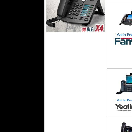
Voir le Pr
FreePBX Phone System 10
Sangoma
Maroc
Sangoma
Sangoma
FreePBX
FreePBX Phone System
10
FPBX-PHS-0010
Voir le Pr