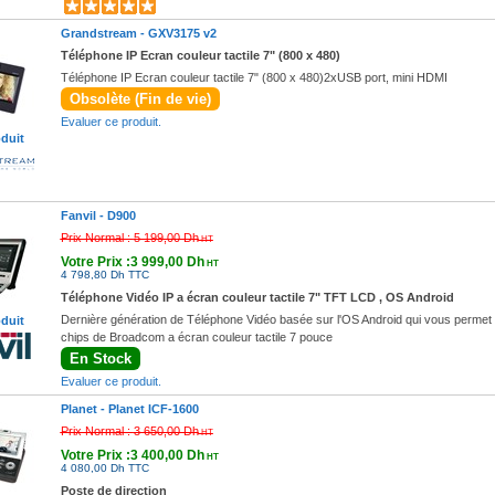
Grandstream -
GXV3175 v2
Téléphone IP Ecran couleur tactile 7" (800 x 480)
Téléphone IP Ecran couleur tactile 7" (800 x 480)2xUSB port, mini HDMI
Obsolète (Fin de vie)
Evaluer ce produit.
oduit
Fanvil -
D900
Prix Normal :
5 199,00 Dh
HT
Votre Prix :3 999,00 Dh
HT
4 798,80 Dh TTC
Téléphone Vidéo IP a écran couleur tactile 7" TFT LCD , OS Android
Dernière génération de Téléphone Vidéo basée sur l'OS Android qui vous permet d'i
oduit
chips de Broadcom a écran couleur tactile 7 pouce
En Stock
Evaluer ce produit.
Planet -
Planet ICF-1600
Prix Normal :
3 650,00 Dh
HT
Votre Prix :3 400,00 Dh
HT
4 080,00 Dh TTC
Poste de direction