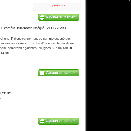
En promotion
Ajouter au panier
60 caméra. Bluetooth Intégré 127 DSS Sans
éphone IP d’entreprise haut de gamme destiné aux
rmations importantes. En plus d'un écran tactile d'une
phone comprend également 20 lignes SIP, un son HD
tation.
Ajouter au panier
 LCD 8"
"
Ajouter au panier