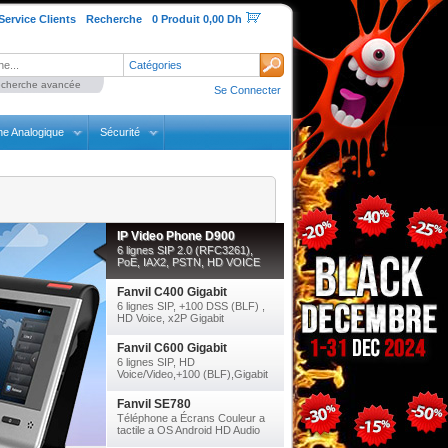
Service Clients
Recherche
0 Produit 0,00 Dh
Catégories
cherche avancée
Se Connecter
ne Analogique
Sécurité
IP Video Phone D900
6 lignes SIP 2.0 (RFC3261),
PoE, IAX2, PSTN, HD VOICE
Fanvil C400 Gigabit
6 lignes SIP, +100 DSS (BLF) ,
HD Voice, x2P Gigabit
Fanvil C600 Gigabit
6 lignes SIP, HD
Voice/Video,+100 (BLF),Gigabit
Fanvil SE780
Téléphone a Écrans Couleur a
tactile a OS Android HD Audio