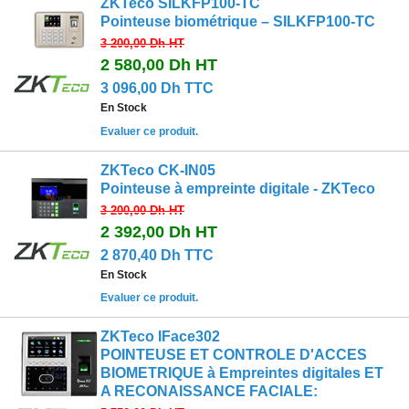
ZKTeco SILKFP100-TC
Pointeuse biométrique – SILKFP100-TC
3 200,00 Dh
HT
2 580,00 Dh
HT
3 096,00 Dh TTC
En Stock
Evaluer ce produit.
ZKTeco CK-IN05
Pointeuse à empreinte digitale - ZKTeco
3 200,00 Dh
HT
2 392,00 Dh
HT
2 870,40 Dh TTC
En Stock
Evaluer ce produit.
ZKTeco IFace302
POINTEUSE ET CONTROLE D'ACCES
BIOMETRIQUE à Empreintes digitales ET
A RECONAISSANCE FACIALE: