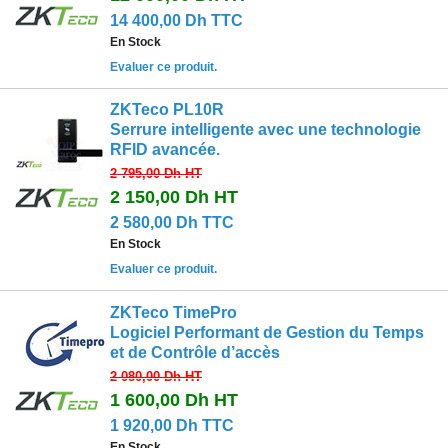
14 400,00 Dh TTC
En Stock
Evaluer ce produit.
ZKTeco PL10R
Serrure intelligente avec une technologie
RFID avancée.
2 795,00 Dh
HT
2 150,00 Dh
HT
2 580,00 Dh TTC
En Stock
Evaluer ce produit.
ZKTeco TimePro
Logiciel Performant de Gestion du Temps
et de Contrôle d’accès
2 080,00 Dh
HT
1 600,00 Dh
HT
1 920,00 Dh TTC
En Stock