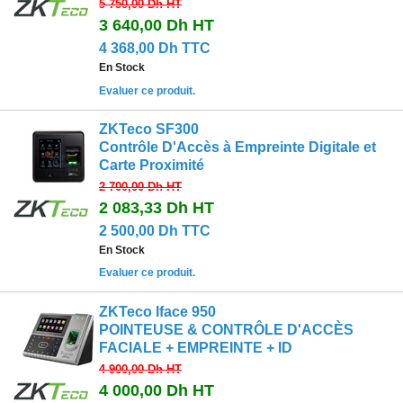
5 750,00 Dh
HT
3 640,00 Dh
HT
4 368,00 Dh TTC
En Stock
Evaluer ce produit.
ZKTeco SF300
Contrôle D'Accès à Empreinte Digitale et
Carte Proximité
2 700,00 Dh
HT
2 083,33 Dh
HT
2 500,00 Dh TTC
En Stock
Evaluer ce produit.
ZKTeco Iface 950
POINTEUSE & CONTRÔLE D'ACCÈS
FACIALE + EMPREINTE + ID
4 900,00 Dh
HT
4 000,00 Dh
HT