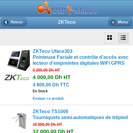
ZKTeco
Retour
Menu
ZKTeco Uface303
Pointeuse Faciale et contrôle d'accès avec
lecteur d'empreintes digitales WiFi GPRS
5 200,00 Dh
HT
4 000,00 Dh
HT
4 800,00 Dh TTC
En Stock
Evaluer ce produit.
ZKTeco TS1000
Tourniquets semi-automatiques de trépied
15 550,00 Dh
HT
12 000,00 Dh
HT