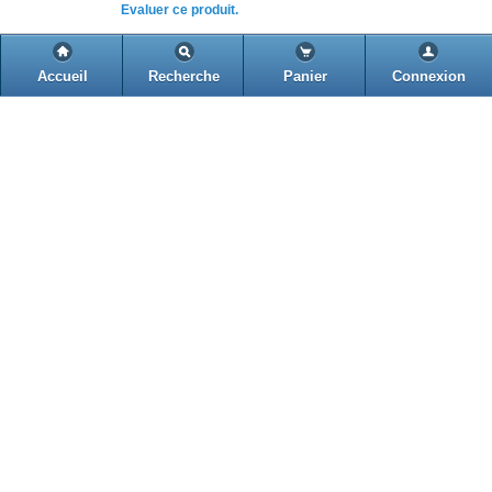
Evaluer ce produit.
ZKTeco R6
Accueil
Recherche
Panier
Connexion
Contrôle d'accès en métal et clavier
1 200,00 Dh
HT
750,00 Dh
HT
900,00 Dh TTC
En Stock
Evaluer ce produit.
ZKTeco D2602A
POINTEUSE+Cont. Accès ZKT
FACIALE+Empreintes IFACE7 SANS RFID
6 500,00 Dh
HT
3 799,00 Dh
HT
4 558,80 Dh TTC
En Stock
Evaluer ce produit.
ZKTeco D2744