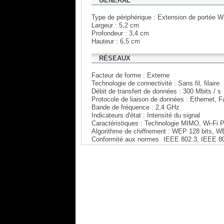
GÉNÉRAL
Type de périphérique : Extension de portée Wi
Largeur : 5,2 cm
Profondeur : 3,4 cm
Hauteur : 6,5 cm
RÉSEAUX
Facteur de forme : Externe
Technologie de connectivité : Sans fil, filaire
Débit de transfert de données : 300 Mbits / s
Protocole de liaison de données : Ethernet, 
Bande de fréquence : 2,4 GHz
Indicateurs d'état : Intensité du signal
Caractéristiques : Technologie MIMO, Wi-Fi Pr
Algorithme de chiffrement : WEP 128 bits,
Conformité aux normes
IEEE 802.3, IEEE 80
ANTENNE
Antenne : Intégrée externe
Nombre d'antennes : 2
EXTENSION/CONNECTIVITÉ
Interfaces : 1 x 100Base-TX - RJ-45