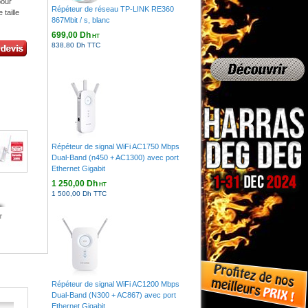
pour
Répéteur de réseau TP-LINK RE360
taille
867Mbit / s, blanc
699,00 Dh
HT
838,80 Dh TTC
Répéteur de signal WiFi AC1750 Mbps
Dual-Band (n450 + AC1300) avec port
Ethernet Gigabit
1 250,00 Dh
HT
1 500,00 Dh TTC
r
Répéteur de signal WiFi AC1200 Mbps
Dual-Band (N300 + AC867) avec port
Ethernet Gigabit