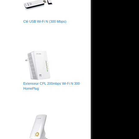
Clé USB Wi-Fi N (300 Mbps)
Extenseur CPL 200mbps Wi-Fi N 300
HomePlug