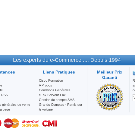
Les experts du e-Commerce .... Depuis 1994
stances
Liens Pratiques
Meilleur Prix
Garanti
Cisco Formation
R
he
A Propos
s
te
Conditions Générales
d
d RSS
eFax Serveur Fax
Gestion de compte SMS
s générales de vente
Grands Comptes - Remis sur
la page
le volume
Mention Légale
Nos Services
Question/Réponse
SMS Maroc Envoie d'SMS en
Bulk au vos client