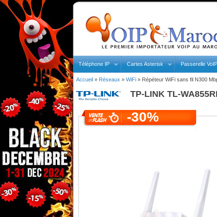
Téléphone IP
Cartes Asterisk
Passerelle VoI
Accueil
»
Réseaux
»
WiFi
»
Répéteur WiFi sans fil N300 Mb
TP-LINK
TL-WA855RE 
-30%