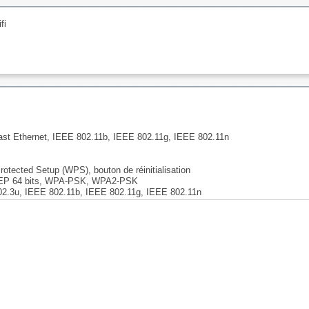
fi
Fast Ethernet, IEEE 802.11b, IEEE 802.11g, IEEE 802.11n
otected Setup (WPS), bouton de réinitialisation
 WEP 64 bits, WPA-PSK, WPA2-PSK
2.3u, IEEE 802.11b, IEEE 802.11g, IEEE 802.11n