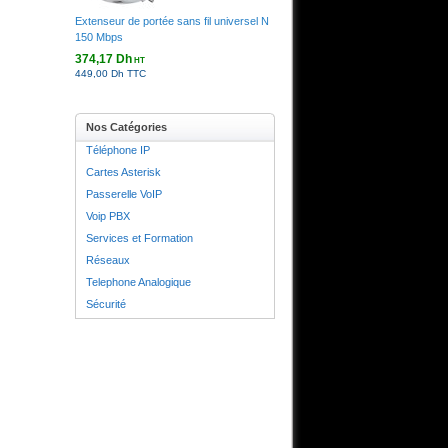
Extenseur de portée sans fil universel N
150 Mbps
374,17 Dh
HT
449,00 Dh TTC
Nos Catégories
Téléphone IP
Cartes Asterisk
Passerelle VoIP
Voip PBX
Services et Formation
Réseaux
Telephone Analogique
Sécurité