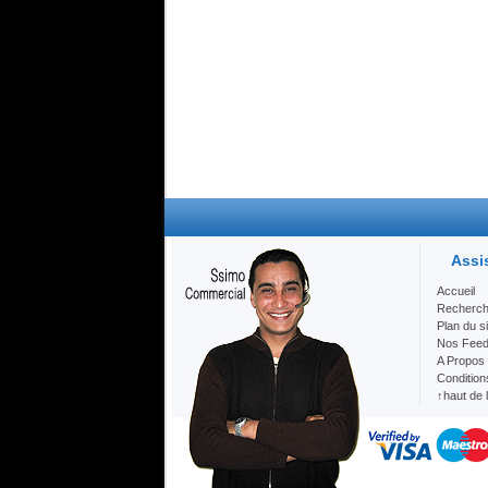
Assi
Accueil
Recherc
Plan du si
Nos Fee
A Propos
Condition
↑haut de 