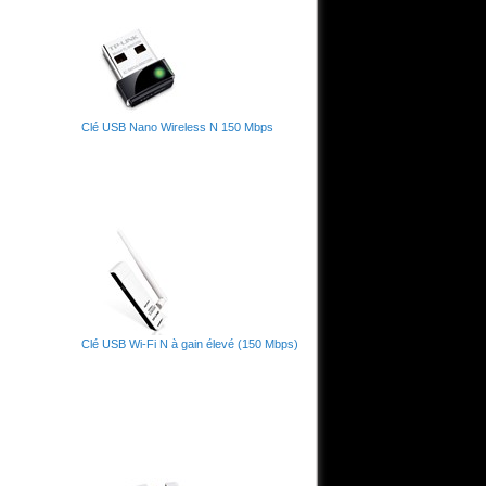
Clé USB Nano Wireless N 150 Mbps
Clé USB Wi-Fi N à gain élevé (150 Mbps)