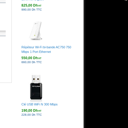
825,00 Dh
HT
990,00 Dh TTC
Répéteur Wi-Fi bi-bande AC750 750
Mbps 1 Port Ethernet
550,00 Dh
HT
660,00 Dh TTC
Clé USB WiFi N 300 Mbps
190,00 Dh
HT
228,00 Dh TTC