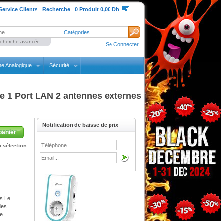
Service Clients
Recherche
0 Produit 0,00 Dh
Catégories
cherche avancée
Se Connecter
ne Analogique
Sécurité
e 1 Port LAN 2 antennes externes
Notification de baisse de prix
panier
 sélection
ps Le
des
ne