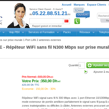
Accueil
Marques
Espace Clients
Service Client Ouvert - 6 Jours/7
05.22.88.51.21
au
ou
Re
Rappel gratuit et immediat
P
Voip PBX
Services et Formation
Packs
Réseaux
Telepho
ps sur prise murale 1 Port LAN 2 antennes externes
- Répéteur WiFi sans fil N300 Mbps sur prise mural
Ajouter au 
Quantité
Ajouter à ma
Prix Normal :
500,00 Dh
HT
Votre Prix :350,00 Dh
HT
420,00 Dh TTC
Economie :
150,00 Dh - 30%
Répéteur WiFi signal sans fil N 300 Mbps avec 1 port Ethernet 10/100Mb
mode extenseur de portée améliore parfaitement le signal sans fil jusqu'à 
zones inatteignables ou difficiles à câbler, Antennes externes procurant u